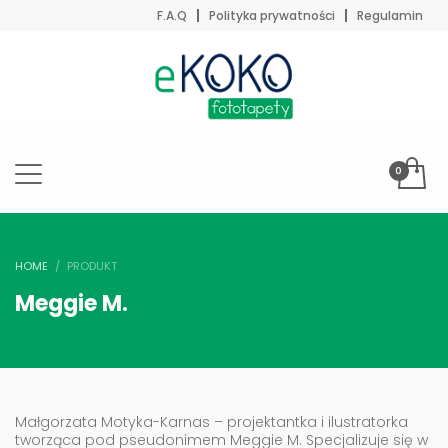
F.A.Q
Polityka prywatności
Regulamin
HOME
PRODUKT
Meggie M.
Małgorzata Motyka-Karnas – projektantka i ilustratorka
tworząca pod pseudonimem Meggie M. Specjalizuje się w