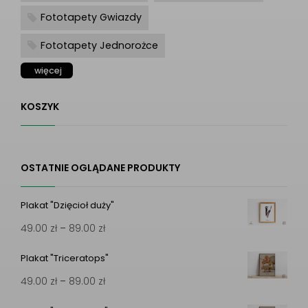
Fototapety Gwiazdy
Fototapety Jednorożce
więcej
KOSZYK
OSTATNIE OGLĄDANE PRODUKTY
Plakat "Dzięcioł duży"
Zakres
49.00
zł
–
89.00
zł
cen:
Plakat "Triceratops"
od
Zakres
49.00
zł
–
89.00
zł
49.00 zł
cen:
do