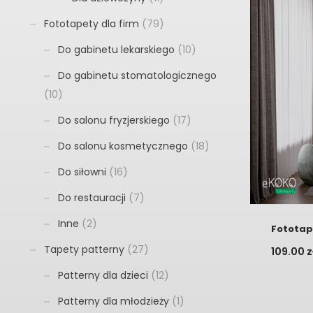
Fototapety dla firm
(79)
Do gabinetu lekarskiego
(10)
Do gabinetu stomatologicznego
(10)
Do salonu fryzjerskiego
(17)
Do salonu kosmetycznego
(18)
Do siłowni
(16)
Do restauracji
(7)
Inne
(2)
Fototap
Tapety patterny
(27)
109.00
z
Patterny dla dzieci
(12)
Patterny dla młodzieży
(1)