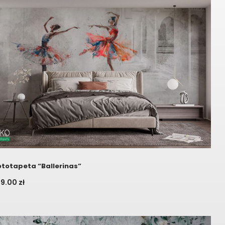
ototapeta “Ballerinas”
09.00
zł