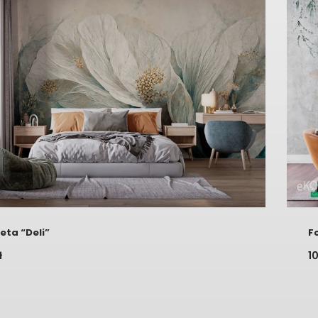
eta “Deli”
F
ł
1