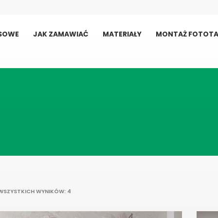
USOWE
JAK ZAMAWIAĆ
MATERIAŁY
MONTAŻ FOTOTA
POSORTOWANE
WSZYSTKICH WYNIKÓW: 4
WEDŁUG
NAJNOWSZYCH