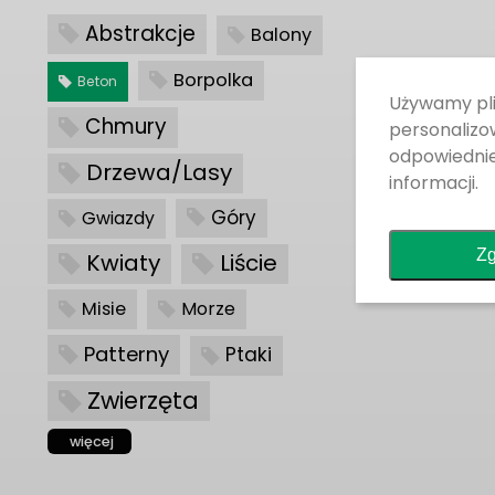
Abstrakcje
Balony
Borpolka
Beton
Używamy pli
Chmury
personalizow
odpowiedni
Drzewa/Lasy
informacji.
Góry
Gwiazdy
Zg
Kwiaty
Liście
Misie
Morze
Patterny
Ptaki
Zwierzęta
więcej