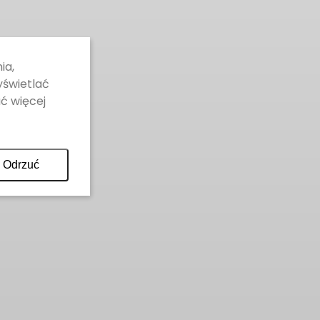
ia,
yświetlać
ć więcej
Odrzuć