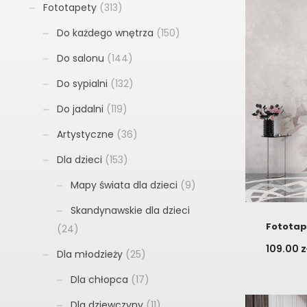
Fototapety
(313)
Do każdego wnętrza
(150)
Do salonu
(144)
Do sypialni
(132)
Do jadalni
(119)
Artystyczne
(36)
Dla dzieci
(153)
Mapy świata dla dzieci
(9)
Skandynawskie dla dzieci
Fototape
(24)
109.00
z
Dla młodzieży
(25)
Dla chłopca
(17)
Dla dziewczyny
(11)