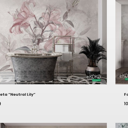
ta “Neutral Lily”
F
ł
1