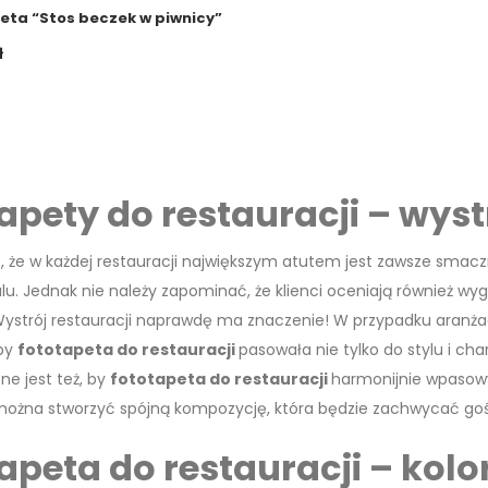
eta “Stos beczek w piwnicy”
ł
apety do restauracji – wys
, że w każdej restauracji największym atutem jest zawsze smacz
alu. Jednak nie należy zapominać, że klienci oceniają również wy
strój restauracji naprawdę ma znaczenie! W przypadku aranżacji
 by
fototapeta do restauracji
pasowała nie tylko do stylu i cha
tne jest też, by
fototapeta do restauracji
harmonijnie wpasowy
ożna stworzyć spójną kompozycję, która będzie zachwycać gości
apeta do restauracji – kolo