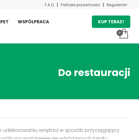
F.A.Q
Polityka prywatności
Regulamin
KUP TERAZ!
PET
WSPÓŁPRACA
Do restauracji
nij o udekorowaniu wnętrza w sposób przyciągający
osób na wyróżnienie się wśród innych lokali i