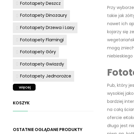
Fototapety Deszcz
Przy wyborz
Fototapety Dinozaury
takie jak żó
nawet ich ap
Fototapety Drzewa i Lasy
kojarzy się 
Fototapety Flamingi
wegetariański
mogą zniechę
Fototapety Góry
niebieskiego 
Fototapety Gwiazdy
Fotot
Fototapety Jednorożce
Pub, który j
więcej
wysokiej jak
bardziej int
KOSZYK
na całą ścian
ofercie eKo
długo jest n
OSTATNIE OGLĄDANE PRODUKTY
piwa, np. ko