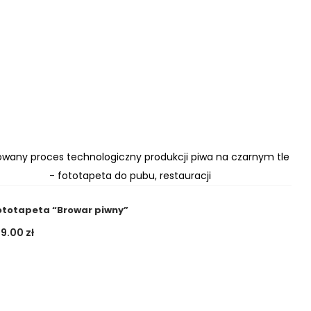
ototapeta “Browar piwny”
09.00
zł