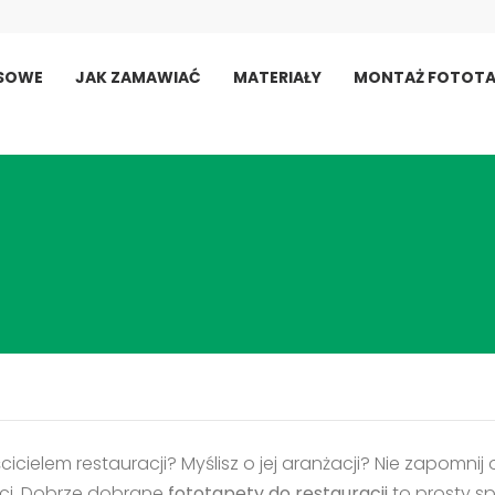
USOWE
JAK ZAMAWIAĆ
MATERIAŁY
MONTAŻ FOTOTA
cicielem restauracji? Myślisz o jej aranżacji? Nie zapom
i. Dobrze dobrane
fototapety do restauracji
to prosty sp