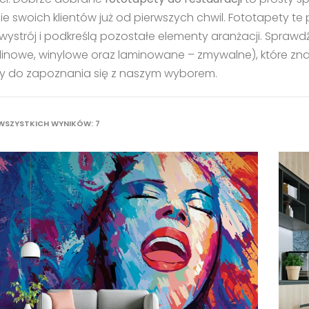
e swoich klientów już od pierwszych chwil. Fototapety 
ystrój i podkreślą pozostałe elementy aranżacji. Sprawdź
elinowe, winylowe oraz laminowane – zmywalne), które zna
 do zapoznania się z naszym wyborem.
POSORTOWANE
WSZYSTKICH WYNIKÓW: 7
WEDŁUG
NAJNOWSZYCH