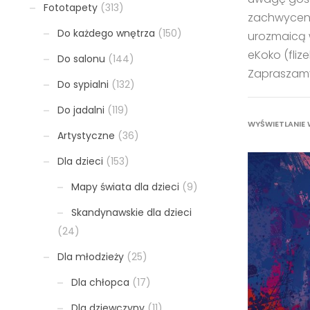
Fototapety
(313)
zachwyceni
Do każdego wnętrza
(150)
urozmaicą w
eKoko (fliz
Do salonu
(144)
Zapraszamy
Do sypialni
(132)
Do jadalni
(119)
WYŚWIETLANIE 
Artystyczne
(36)
Dla dzieci
(153)
Mapy świata dla dzieci
(9)
Skandynawskie dla dzieci
(24)
Dla młodzieży
(25)
Dla chłopca
(17)
Dla dziewczyny
(11)