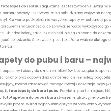
e
fototapet do restauracji
ważne jest też zwrócenie uwagi na ic
łty, pomarańczowy i czerwony, mają pobudzający wpływ na naszą p
etyt. Co warto podkreślić, nie wszystkie tapety w restauracji po
ze zdrowiem i naturalnością, co sprawia, że warto wykorzystać go
e. Chłodne kolory, takie jak niebieski, nie są zalecane do dekorac
cać do jedzenia. Ciekawostką jest fakt, że to właśnie dlatego 
talerza.
apety do pubu i baru – najw
est popularny i cieszy się uznaniem klientów, bez wątpienia speł
ości alkohol oraz odpowiednia atmosfera, ale nie należy bagateli
eresujący, można zastosować różnego rodzaju dekoracje. Najwięk
ę, tj.
fototapetę do baru i pubu
. Pamiętaj, pub to miejsce, 
ko
fototapetom do pubu i baru
stworzenie atrakcyjnej przestrze
iezwykle proste. Wśród najpopularniejszych wzorów warto wymie
tły warzelne i kadzie fermentacyjne. Doskonałym wyborem będą