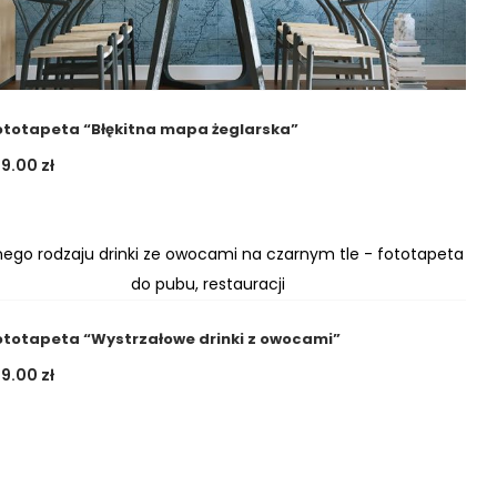
ototapeta “Błękitna mapa żeglarska”
09.00
zł
ototapeta “Wystrzałowe drinki z owocami”
09.00
zł