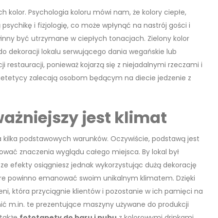
h kolor. Psychologia koloru mówi nam, że kolory ciepłe,
sychikę i fizjologię, co może wpłynąć na nastrój gości i
winny być utrzymane w ciepłych tonacjach. Zielony kolor
 do dekoracji lokalu serwującego dania wegańskie lub
ji restauracji, ponieważ kojarzą się z niejadalnymi rzeczami i
dietetycy zalecają osobom będącym na diecie jedzenie z
ażniejszy jest klimat
nia kilka podstawowych warunków. Oczywiście, podstawą jest
zować znaczenia wyglądu całego miejsca. By lokal był
sze efekty osiągniesz jednak wykorzystując dużą dekorację
które powinno emanować swoim unikalnym klimatem. Dzięki
ni, która przyciągnie klientów i pozostanie w ich pamięci na
nić m.in. te prezentujące maszyny używane do produkcji
 także
fototapety do baru i pubu
z kolorowymi drinkami