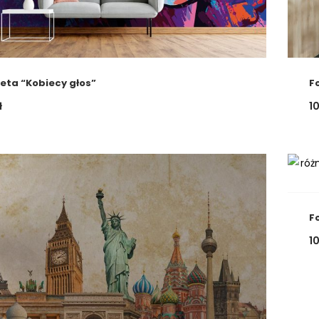
eta “Kobiecy głos”
F
ł
1
F
1