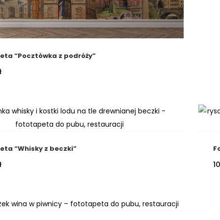
eta “Pocztówka z podróży”
ł
eta “Whisky z beczki”
F
ł
1