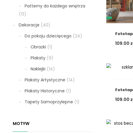
Patterny do każdego wnętrza
(13)
Dekoracje
(40)
Fototap
Do pokoju dziecięcego
(24)
109.00
z
Obrazki
(1)
Plakaty
(9)
Naklejki
(14)
Plakaty Artystyczne
(14)
Fototap
Plakaty Historyczne
(1)
109.00
z
Tapety Samoprzylepne
(1)
MOTYW