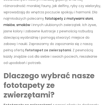
różnorodność morskiej fauny, jak delfiny, ryby czy wieloryby,
wprowadzają do wnętrza poczucie spokoju i harmonii. Dla
najmłodszych polecamy
fototapety z motywami słoni
,
misiów
,
smoków
i innych ulubionych zwierzątek. Ich żywe,
jasne kolory i zabawne ilustracje z pewnością rozbudzą
dziecięcą wyobraźnię i pomogą stworzyć miejsce do
zabawy i nauki. Zapraszamy do zapoznania się z naszą
pełną ofertą
fototapet ze zwierzętami
. Z pewnością
każdy znajdzie coś dla siebie i swoich pociech, niezależnie
od upodobań i potrzeb.
Dlaczego wybrać nasze
fototapety ze
zwierzętami?
Fototapety ze zwierzętami
z naszej oferty to doskonały