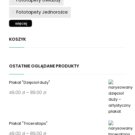
Fototapety Jednorożce
więcej
KOSZYK
OSTATNIE OGLĄDANE PRODUKTY
Plakat "Dzięcioł duży"
Zakres
49.00
zł
–
89.00
zł
cen:
od
49.00 zł
Plakat "Triceratops"
do
89.00 zł
Zakres
49.00
zł
–
89.00
zł