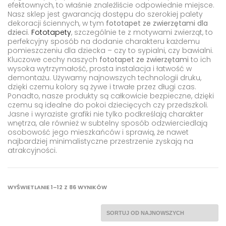
efektownych, to właśnie znaleźliście odpowiednie miejsce.
Nasz sklep jest gwarancją dostępu do szerokiej palety
dekoracji ściennych, w tym
fototapet ze zwierzętami dla
dzieci
.
Fototapety
, szczególnie te z motywami zwierząt, to
perfekcyjny sposób na dodanie charakteru każdemu
pomieszczeniu dla dziecka – czy to sypialni, czy bawialni.
Kluczowe cechy naszych
fototapet ze zwierzętami
to ich
wysoka wytrzymałość, prosta instalacja i łatwość w
demontażu. Używamy najnowszych technologii druku,
dzięki czemu kolory są żywe i trwałe przez długi czas.
Ponadto, nasze produkty są całkowicie bezpieczne, dzięki
czemu są idealne do pokoi dziecięcych czy przedszkoli.
Jasne i wyraziste grafiki nie tylko podkreślają charakter
wnętrza, ale również w subtelny sposób odzwierciedlają
osobowość jego mieszkańców i sprawią, że nawet
najbardziej minimalistyczne przestrzenie zyskają na
atrakcyjności.
POSORTOWANE
WYŚWIETLANIE 1–12 Z 86 WYNIKÓW
WEDŁUG
NAJNOWSZYCH