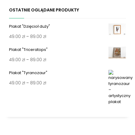
OSTATNIE OGLĄDANE PRODUKTY
Plakat "Dzięcioł duży"
Zakres
49.00
zł
–
89.00
zł
cen:
Plakat "Triceratops"
od
Zakres
49.00
zł
–
89.00
zł
49.00 zł
cen:
do
Plakat "Tyranozaur"
od
89.00 zł
Zakres
49.00
zł
–
89.00
zł
49.00 zł
cen:
do
od
89.00 zł
49.00 zł
do
89.00 zł