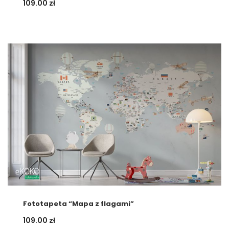
109.00
zł
Fototapeta “Mapa z flagami”
109.00
zł