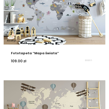
Fototapeta “Mapa świata”
109.00
zł
Oceniono
5.00
na 5