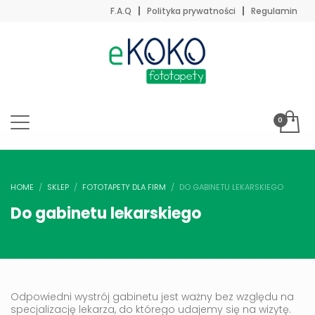
F.A.Q
Polityka prywatności
Regulamin
HOME
SKLEP
FOTOTAPETY DLA FIRM
DO GABINETU LEKARSKIEGO
Do gabinetu lekarskiego
Odpowiedni wystrój gabinetu jest ważny bez względu na
specjalizację lekarza, do którego udajemy się na wizytę.