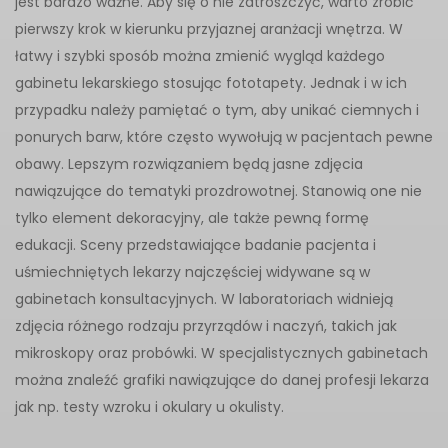
jest bardzo ważne. Aby się o nie zatroszczyć, warto zrobić
pierwszy krok w kierunku przyjaznej aranżacji wnętrza. W
łatwy i szybki sposób można zmienić wygląd każdego
gabinetu lekarskiego stosując fototapety. Jednak i w ich
przypadku należy pamiętać o tym, aby unikać ciemnych i
ponurych barw, które często wywołują w pacjentach pewne
obawy. Lepszym rozwiązaniem będą jasne zdjęcia
nawiązujące do tematyki prozdrowotnej. Stanowią one nie
tylko element dekoracyjny, ale także pewną formę
edukacji. Sceny przedstawiające badanie pacjenta i
uśmiechniętych lekarzy najczęściej widywane są w
gabinetach konsultacyjnych. W laboratoriach widnieją
zdjęcia różnego rodzaju przyrządów i naczyń, takich jak
mikroskopy oraz probówki. W specjalistycznych gabinetach
można znaleźć grafiki nawiązujące do danej profesji lekarza
jak np. testy wzroku i okulary u okulisty.