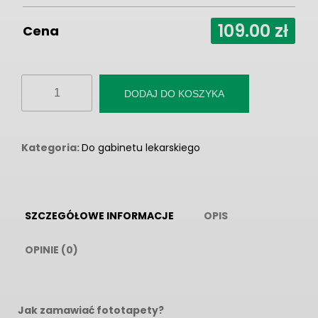
109.00
zł
Cena
ilość
DODAJ DO KOSZYKA
Fototapeta
"Stetoskop
z
Kategoria:
Do gabinetu lekarskiego
sercem
na
białym
SZCZEGÓŁOWE INFORMACJE
OPIS
tle"
OPINIE (0)
Jak zamawiać fototapety?