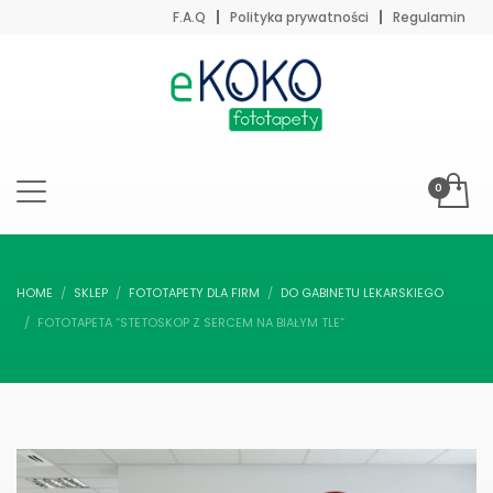
F.A.Q
Polityka prywatności
Regulamin
HOME
SKLEP
FOTOTAPETY DLA FIRM
DO GABINETU LEKARSKIEGO
FOTOTAPETA “STETOSKOP Z SERCEM NA BIAŁYM TLE”