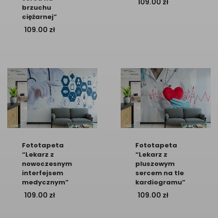
109.00
zł
brzuchu
ciężarnej”
109.00
zł
Fototapeta
Fototapeta
“Lekarz z
“Lekarz z
nowoczesnym
pluszowym
interfejsem
sercem na tle
medycznym”
kardiogramu”
109.00
zł
109.00
zł