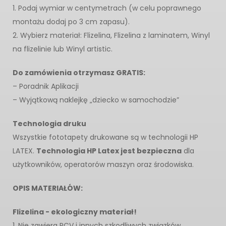
1. Podaj wymiar w centymetrach (w celu poprawnego
montażu dodaj po 3 cm zapasu).
2. Wybierz materiał: Flizelina, Flizelina z laminatem, Winyl
na flizelinie lub Winyl artistic.
Do zamówienia otrzymasz GRATIS:
– Poradnik Aplikacji
– Wyjątkową naklejkę „dziecko w samochodzie”
Technologia druku
Wszystkie fototapety drukowane są w technologii HP
LATEX.
Technologia HP Latex jest bezpieczna
dla
użytkowników, operatorów maszyn oraz środowiska.
OPIS MATERIAŁÓW:
Flizelina - ekologiczny materiał!
1. Nie zawiera PCV i innych szkodliwych związków.