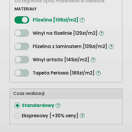
Szczegółowe opisy materiałów w zakładce:
MATERIAŁY
Flizelina [109zł/m2]
?
Winyl na flizelinie [129zł/m2]
?
Flizelina z laminatem [139zł/m2]
?
Winyl artistic [149zł/m2]
?
Tapeta Perłowa [189zł/m2]
?
Czas realizacji
Standardowy
?
Ekspresowy [+30% ceny]
?