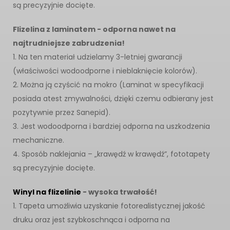
są precyzyjnie docięte.
Flizelina z laminatem - odporna nawet na
najtrudniejsze zabrudzenia!
1. Na ten materiał udzielamy 3-letniej gwarancji
(właściwości wodoodporne i nieblaknięcie kolorów).
2. Można ją czyścić na mokro (Laminat w specyfikacji
posiada atest zmywalności, dzięki czemu odbierany jest
pozytywnie przez Sanepid).
3. Jest wodoodporna i bardziej odporna na uszkodzenia
mechaniczne.
4. Sposób naklejania – „krawędź w krawędź”, fototapety
są precyzyjnie docięte.
Winyl na flizelinie
- wysoka trwałość!
1. Tapeta umożliwia uzyskanie fotorealistycznej jakość
druku oraz jest szybkoschnąca i odporna na