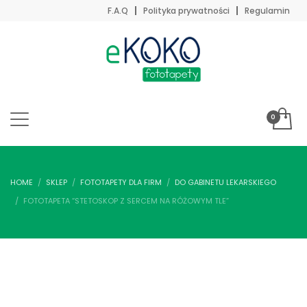
F.A.Q
Polityka prywatności
Regulamin
HOME
SKLEP
FOTOTAPETY DLA FIRM
DO GABINETU LEKARSKIEGO
FOTOTAPETA “STETOSKOP Z SERCEM NA RÓŻOWYM TLE”