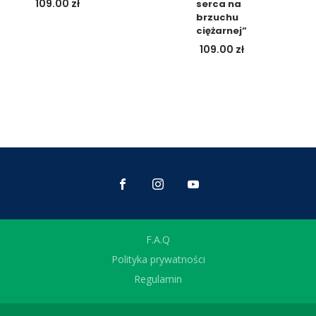
109.00
zł
serca na
brzuchu
ciężarnej”
109.00
zł
F.A.Q
Polityka prywatności
Regulamin