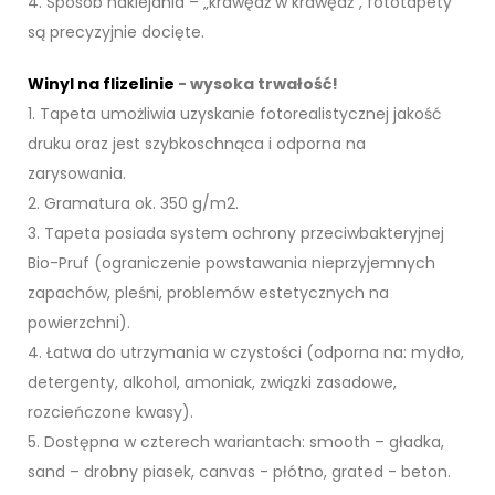
4. Sposób naklejania – „krawędź w krawędź”, fototapety
są precyzyjnie docięte.
Winyl na flizelinie
- wysoka trwałość!
1. Tapeta umożliwia uzyskanie fotorealistycznej jakość
druku oraz jest szybkoschnąca i odporna na
zarysowania.
2. Gramatura ok. 350 g/m2.
3. Tapeta posiada system ochrony przeciwbakteryjnej
Bio-Pruf (ograniczenie powstawania nieprzyjemnych
zapachów, pleśni, problemów estetycznych na
powierzchni).
4. Łatwa do utrzymania w czystości (odporna na: mydło,
detergenty, alkohol, amoniak, związki zasadowe,
rozcieńczone kwasy).
5. Dostępna w czterech wariantach: smooth – gładka,
sand – drobny piasek, canvas - płótno, grated - beton.