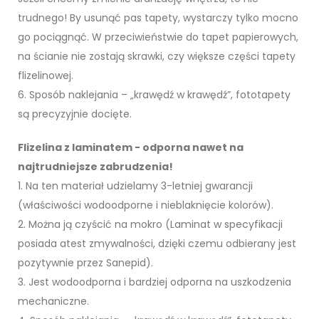
trudnego! By usunąć pas tapety, wystarczy tylko mocno
go pociągnąć. W przeciwieństwie do tapet papierowych,
na ścianie nie zostają skrawki, czy większe części tapety
flizelinowej.
6. Sposób naklejania – „krawędź w krawędź”, fototapety
są precyzyjnie docięte.
Flizelina z laminatem - odporna nawet na
najtrudniejsze zabrudzenia!
1. Na ten materiał udzielamy 3-letniej gwarancji
(właściwości wodoodporne i nieblaknięcie kolorów).
2. Można ją czyścić na mokro (Laminat w specyfikacji
posiada atest zmywalności, dzięki czemu odbierany jest
pozytywnie przez Sanepid).
3. Jest wodoodporna i bardziej odporna na uszkodzenia
mechaniczne.