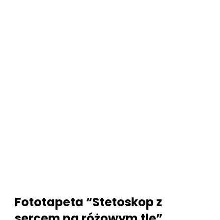
Fototapeta “Stetoskop z
sercem na różowym tle”