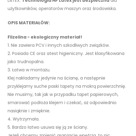
LATEX.
Technologia HP Latex jest bezpieczna
dla
użytkowników, operatorów maszyn oraz środowiska.
OPIS MATERIAŁÓW:
Flizelina - ekologiczny materiał!
1. Nie zawiera PCV i innych szkodliwych związków.
2. Posiada CE oraz atest higieniczny. Jest klasyfikowana
jako trudnopalna.
3. Łatwa w montażu.
Klej nakładamy jedynie na ścianę, a następnie
przyklejamy suche paski tapety na mokrą powierzchnię.
Nie musimy, tak jak w przypadku tapet papierowych,
smarować podłoża klejem i czekać, aż odpowiednio
nasiąknie i zmięknie.
4. Wytrzymała.
5. Bardzo łatwo usuwa się ją ze ściany.
Jeżeli chcemy zmienić aranżację wnętrza, to nic