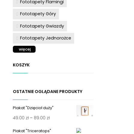
Fototapety Flamingi
Fototapety Góry
Fototapety Gwiazdy
Fototapety Jednorożce
więcej
KOSZYK
OSTATNIE OGLĄDANE PRODUKTY
Plakat "Dzięcioł duży"
Zakres
49.00
zł
–
89.00
zł
cen:
Plakat "Triceratops"
od