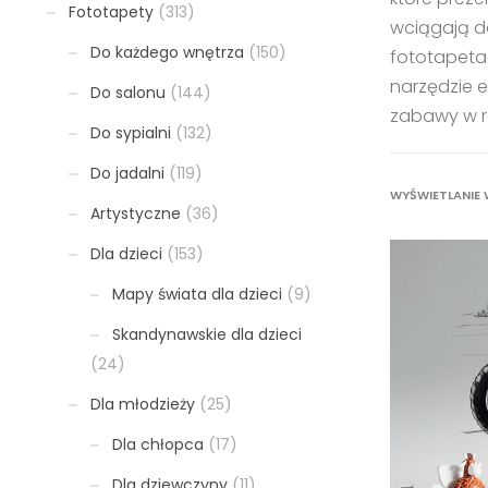
Fototapety
(313)
wciągają d
Do każdego wnętrza
(150)
fototapeta
narzędzie e
Do salonu
(144)
zabawy w r
Do sypialni
(132)
Do jadalni
(119)
WYŚWIETLANIE 
Artystyczne
(36)
Dla dzieci
(153)
Mapy świata dla dzieci
(9)
Skandynawskie dla dzieci
(24)
Dla młodzieży
(25)
Dla chłopca
(17)
Dla dziewczyny
(11)