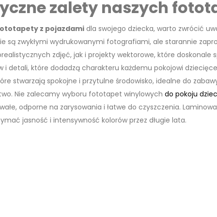
yczne zalety naszych fotot
ototapety z pojazdami
dla swojego dziecka, warto zwrócić uw
ie są zwykłymi wydrukowanymi fotografiami, ale starannie zap
realistycznych zdjęć, jak i projekty wektorowe, które doskonale 
w i detali, które dodadzą charakteru każdemu pokojowi dziecię
óre stwarzają spokojne i przytulne środowisko, idealne do zabawy
two. Nie zalecamy wyboru fototapet winylowych
do pokoju dzie
trwałe, odporne na zarysowania i łatwe do czyszczenia. Laminow
mać jasność i intensywność kolorów przez długie lata.