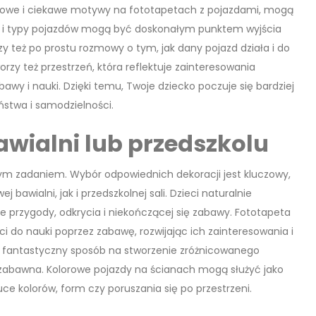
orowe i ciekawe motywy na fototapetach z pojazdami, mogą
ry i typy pojazdów mogą być doskonałym punktem wyjścia
zy też po prostu rozmowy o tym, jak dany pojazd działa i do
orzy też przestrzeń, która reflektuje zainteresowania
awy i nauki. Dzięki temu, Twoje dziecko poczuje się bardziej
ństwa i samodzielności.
wialni lub przedszkolu
twym zadaniem. Wybór odpowiednich dekoracji jest kluczowy,
awialni, jak i przedszkolnej sali. Dzieci naturalnie
e przygody, odkrycia i niekończącej się zabawy. Fototapeta
i do nauki poprzez zabawę, rozwijając ich zainteresowania i
o fantastyczny sposób na stworzenie zróżnicowanego
iej zabawna. Kolorowe pojazdy na ścianach mogą służyć jako
e kolorów, form czy poruszania się po przestrzeni.