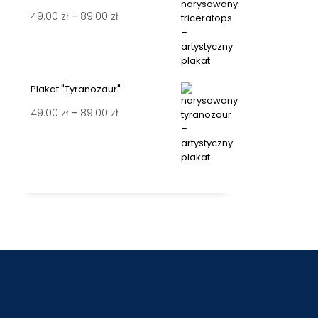
Zakres
49.00
zł
–
89.00
zł
49.00 zł
cen:
do
od
89.00 zł
49.00 zł
Plakat "Tyranozaur"
do
89.00 zł
Zakres
49.00
zł
–
89.00
zł
cen:
od
49.00 zł
do
89.00 zł