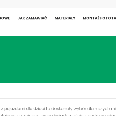
USOWE
JAK ZAMAWIAĆ
MATERIAŁY
MONTAŻ FOTOTA
z pojazdami dla dzieci
to doskonały wybór dla małych miło
ntujemy, są zainspirowane świadomością dziecka – pełne 