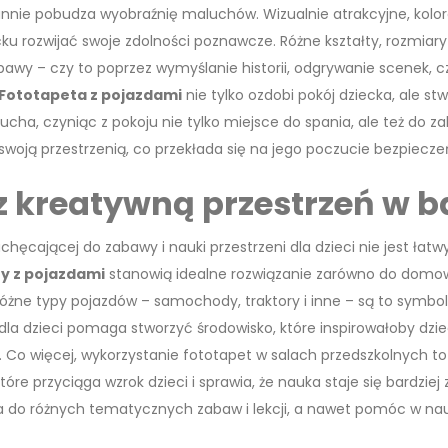
annie pobudza wyobraźnię maluchów. Wizualnie atrakcyjne, kol
u rozwijać swoje zdolności poznawcze. Różne kształty, rozmia
abawy – czy to poprzez wymyślanie historii, odgrywanie scenek, c
Fototapeta z pojazdami
nie tylko ozdobi pokój dziecka, ale stw
cha, czyniąc z pokoju nie tylko miejsce do spania, ale też do zab
swoją przestrzenią, co przekłada się na jego poczucie bezpiecze
 kreatywną przestrzeń w ba
chęcającej do zabawy i nauki przestrzeni dla dzieci nie jest ła
y z pojazdami
stanowią idealne rozwiązanie zarówno do domowej b
różne typy pojazdów – samochody, traktory i inne – są to symbol
dla dzieci pomaga stworzyć środowisko, które inspirowałoby dziec
 Co więcej, wykorzystanie fototapet w salach przedszkolnych t
które przyciąga wzrok dzieci i sprawia, że nauka staje się bardz
a do różnych tematycznych zabaw i lekcji, a nawet pomóc w nauc