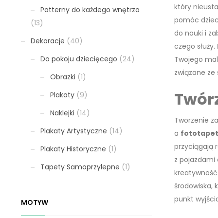
który nieust
Patterny do każdego wnętrza
pomóc dzieck
(13)
do nauki i z
Dekoracje
(40)
czego służy.
Do pokoju dziecięcego
(24)
Twojego malu
związane ze 
Obrazki
(1)
Twórz
Plakaty
(9)
Naklejki
(14)
Tworzenie za
Plakaty Artystyczne
(14)
a
fototapet
przyciągają 
Plakaty Historyczne
(1)
z pojazdami 
Tapety Samoprzylepne
(1)
kreatywność.
środowiska, 
punkt wyjści
MOTYW