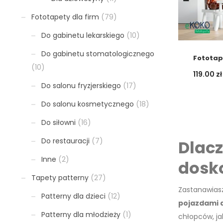
Fototapety dla firm
(79)
Do gabinetu lekarskiego
(10)
Do gabinetu stomatologicznego
Fototap
(10)
119.00
zł
Do salonu fryzjerskiego
(17)
Do salonu kosmetycznego
(18)
Do siłowni
(16)
Do restauracji
(7)
Dlacz
Inne
(2)
dosk
Tapety patterny
(27)
Zastanawiasz
Patterny dla dzieci
(12)
pojazdami d
Patterny dla młodzieży
(1)
chłopców, ja