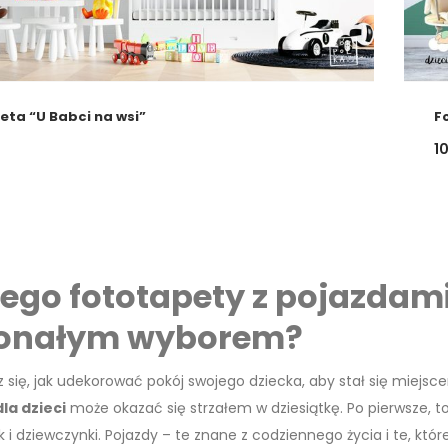
eta “U Babci na wsi”
F
1
ego fototapety z pojazdami 
onałym wyborem?
 się, jak udekorować pokój swojego dziecka, aby stał się miejs
la dzieci
może okazać się strzałem w dziesiątkę. Po pierwsze,
k i dziewczynki. Pojazdy – te znane z codziennego życia i te, któ