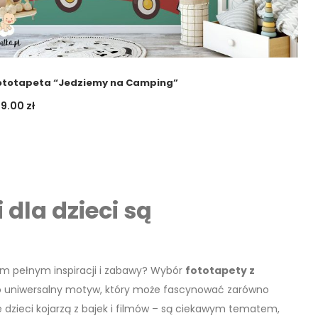
ototapeta “Jedziemy na Camping”
09.00
zł
dla dzieci są
cem pełnym inspiracji i zabawy? Wybór
fototapety z
 to uniwersalny motyw, który może fascynować zarówno
re dzieci kojarzą z bajek i filmów – są ciekawym tematem,