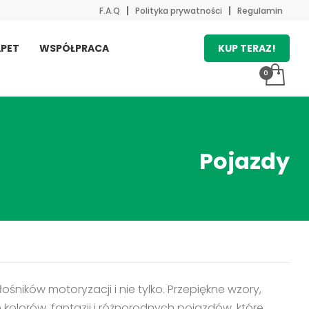
F.A.Q
Polityka prywatności
Regulamin
KUP TERAZ!
PET
WSPÓŁPRACA
Pojazdy
śników motoryzacji i nie tylko. Przepiękne wzory,
kolorów, fantazji i różnorodnych pojazdów, które