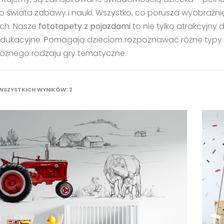
o świata zabawy i nauki. Wszystko, co porusza wyobraźni
ch. Nasze
fototapety z pojazdami
to nie tylko atrakcyjny
dukacyjne. Pomagają dzieciom rozpoznawać różne typy poj
óżnego rodzaju gry tematyczne.
POSORTOWANE
WSZYSTKICH WYNIKÓW: 2
WEDŁUG
NAJNOWSZYCH