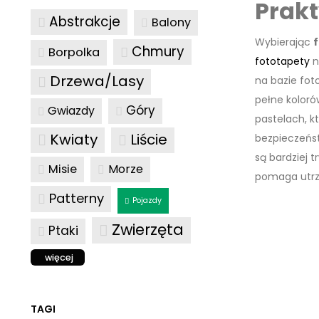
Prakt
Abstrakcje
Balony
Wybierając
f
Chmury
Borpolka
fototapety
n
Drzewa/Lasy
na bazie foto
pełne koloró
Góry
Gwiazdy
pastelach, kt
Kwiaty
Liście
bezpieczeńs
są bardziej 
Misie
Morze
pomaga utrzy
Patterny
Pojazdy
Zwierzęta
Ptaki
więcej
TAGI