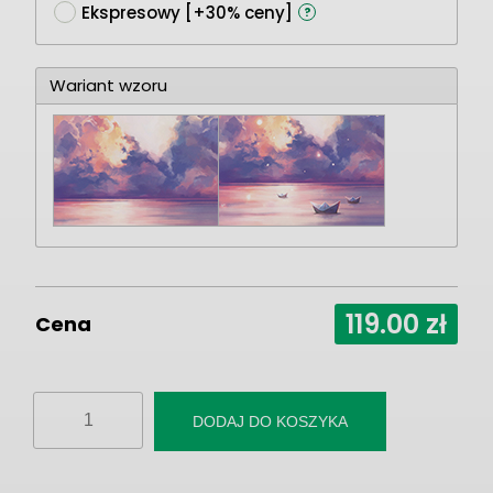
Ekspresowy [+30% ceny]
?
Wariant wzoru
119.00
zł
Cena
ilość
DODAJ DO KOSZYKA
Fototapeta
"Lawendowy