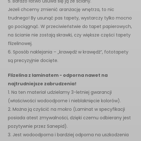
5. Bardzo łatwo usuwa się ją ze ściany.
Jeżeli chcemy zmienić aranżację wnętrza, to nic
trudnego! By usunąć pas tapety, wystarczy tylko mocno
go pociągnąć. W przeciwieństwie do tapet papierowych,
na ścianie nie zostają skrawki, czy większe części tapety
flizelinowej.
6. Sposób naklejania – „krawędź w krawędź”, fototapety
są precyzyjnie docięte.
Flizelina z laminatem - odporna nawet na
najtrudniejsze zabrudzenia!
1. Na ten materiał udzielamy 3-letniej gwarancji
(właściwości wodoodporne i nieblaknięcie kolorów).
2. Można ją czyścić na mokro (Laminat w specyfikacji
posiada atest zmywalności, dzięki czemu odbierany jest
pozytywnie przez Sanepid).
3. Jest wodoodporna i bardziej odporna na uszkodzenia