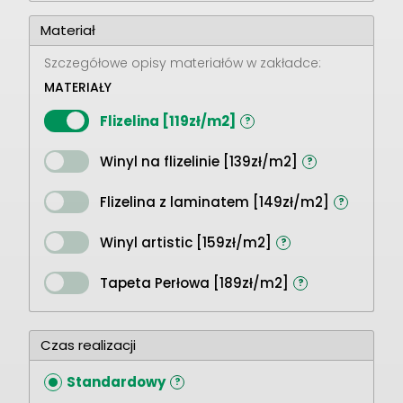
Materiał
Szczegółowe opisy materiałów w zakładce:
MATERIAŁY
Flizelina [119zł/m2]
?
Winyl na flizelinie [139zł/m2]
?
Flizelina z laminatem [149zł/m2]
?
Winyl artistic [159zł/m2]
?
Tapeta Perłowa [189zł/m2]
?
Czas realizacji
Standardowy
?