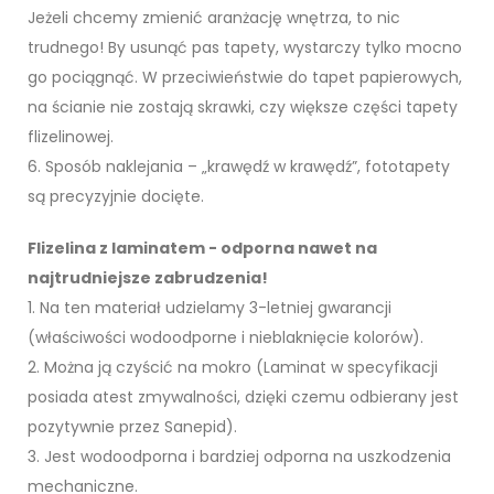
Jeżeli chcemy zmienić aranżację wnętrza, to nic
trudnego! By usunąć pas tapety, wystarczy tylko mocno
go pociągnąć. W przeciwieństwie do tapet papierowych,
na ścianie nie zostają skrawki, czy większe części tapety
flizelinowej.
6. Sposób naklejania – „krawędź w krawędź”, fototapety
są precyzyjnie docięte.
Flizelina z laminatem - odporna nawet na
najtrudniejsze zabrudzenia!
1. Na ten materiał udzielamy 3-letniej gwarancji
(właściwości wodoodporne i nieblaknięcie kolorów).
2. Można ją czyścić na mokro (Laminat w specyfikacji
posiada atest zmywalności, dzięki czemu odbierany jest
pozytywnie przez Sanepid).
3. Jest wodoodporna i bardziej odporna na uszkodzenia
mechaniczne.