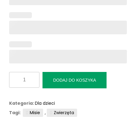
ilość
DODAJ DO KOSZYKA
Fototapeta
"Wspaniałomyślna
Panda"
Kategoria:
Dla dzieci
Tagi:
Misie
,
Zwierzęta