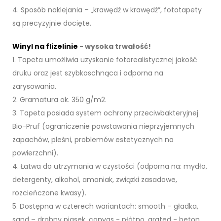
4. Sposób naklejania – „krawędź w krawędź”, fototapety
są precyzyjnie docięte.
Winyl na flizelinie
- wysoka trwałość!
1. Tapeta umożliwia uzyskanie fotorealistycznej jakość
druku oraz jest szybkoschnąca i odporna na
zarysowania.
2. Gramatura ok. 350 g/m2.
3. Tapeta posiada system ochrony przeciwbakteryjnej
Bio-Pruf (ograniczenie powstawania nieprzyjemnych
zapachów, pleśni, problemów estetycznych na
powierzchni).
4. Łatwa do utrzymania w czystości (odporna na: mydło,
detergenty, alkohol, amoniak, związki zasadowe,
rozcieńczone kwasy).
5. Dostępna w czterech wariantach: smooth – gładka,
sand – drobny piasek, canvas - płótno, grated - beton.