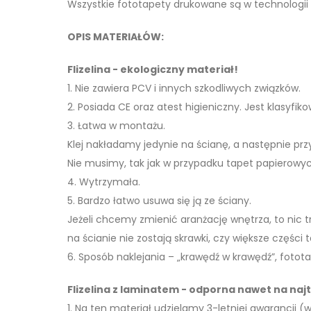
Wszystkie fototapety drukowane są w technologii
OPIS MATERIAŁÓW:
Flizelina - ekologiczny materiał!
1. Nie zawiera PCV i innych szkodliwych związków.
2. Posiada CE oraz atest higieniczny. Jest klasyfi
3. Łatwa w montażu.
Klej nakładamy jedynie na ścianę, a następnie pr
Nie musimy, tak jak w przypadku tapet papierowyc
4. Wytrzymała.
5. Bardzo łatwo usuwa się ją ze ściany.
Jeżeli chcemy zmienić aranżację wnętrza, to nic
na ścianie nie zostają skrawki, czy większe części t
6. Sposób naklejania – „krawędź w krawędź”, fotota
Flizelina z laminatem - odporna nawet na naj
1. Na ten materiał udzielamy 3-letniej gwarancji (