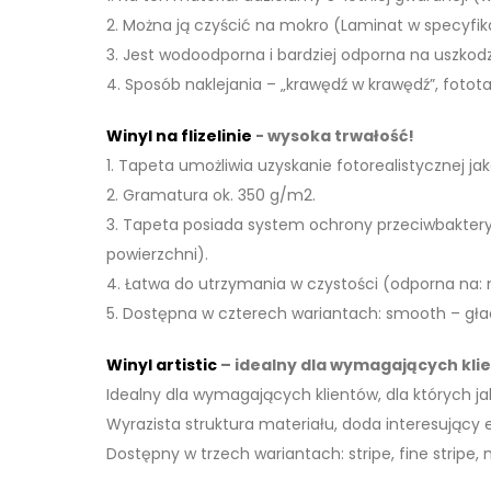
2. Można ją czyścić na mokro (Laminat w specyfik
3. Jest wodoodporna i bardziej odporna na uszko
4. Sposób naklejania – „krawędź w krawędź”, fotot
Winyl na flizelinie
- wysoka trwałość!
1. Tapeta umożliwia uzyskanie fotorealistycznej j
2. Gramatura ok. 350 g/m2.
3. Tapeta posiada system ochrony przeciwbaktery
powierzchni).
4. Łatwa do utrzymania w czystości (odporna na: 
5. Dostępna w czterech wariantach: smooth – gład
Winyl artistic
– idealny dla wymagających kli
Idealny dla wymagających klientów, dla których j
Wyrazista struktura materiału, doda interesujący
Dostępny w trzech wariantach: stripe, fine stripe, 