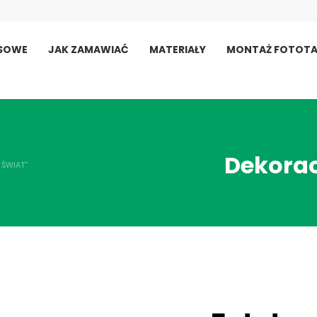
USOWE
JAK ZAMAWIAĆ
MATERIAŁY
MONTAŻ FOTOTA
Dekorac
 ŚWIAT”