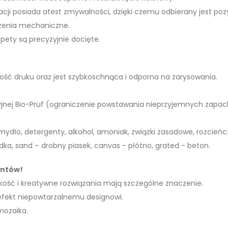
acji posiada atest zmywalności, dzięki czemu odbierany jest poz
dzenia mechaniczne.
apety są precyzyjnie docięte.
akość druku oraz jest szybkoschnąca i odporna na zarysowania.
jnej Bio-Pruf (ograniczenie powstawania nieprzyjemnych zapac
mydło, detergenty, alkohol, amoniak, związki zasadowe, rozcień
ka, sand – drobny piasek, canvas - płótno, grated - beton.
entów!
akość i kreatywne rozwiązania mają szczególne znaczenie.
 efekt niepowtarzalnemu designowi.
mozaika.