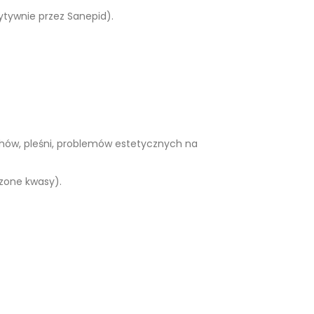
ytywnie przez Sanepid).
hów, pleśni, problemów estetycznych na
czone kwasy).