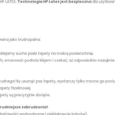
 HP LATEX.
Technologia HP Latex jest bezpieczna
dla użytkown
kowana jako trudnopalna.
zyklejamy suche paski tapety na mokrą powierzchnię.
h, smarować podłoża klejem i czekać, aż odpowiednio nasiąknie 
 trudnego! By usunąć pas tapety, wystarczy tylko mocno go poci
apety flizelinowej.
pety są precyzyjnie docięte.
trudniejsze zabrudzenia!
właściwości wodoodporne i nieblaknięcie kolorów).