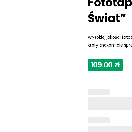
Fototap
Świat”
Wysokiej jakości fot
który znakomicie spr
109.00
zł