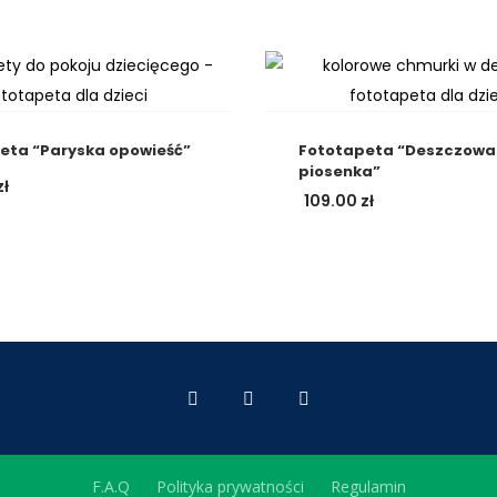
eta “Paryska opowieść”
Fototapeta “Deszczowa
piosenka”
zł
109.00
zł
F.A.Q
Polityka prywatności
Regulamin