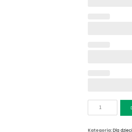
ilość
Fototapeta
"Pomaluj
Mój
Kategoria:
Dla dziec