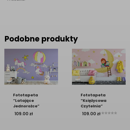
Podobne produkty
Fototapeta
Fototapeta
“Latające
“Księżycowa
Jednorożce”
Czytelnia”
109.00
zł
109.00
zł
Oceniono
5.00
na 5