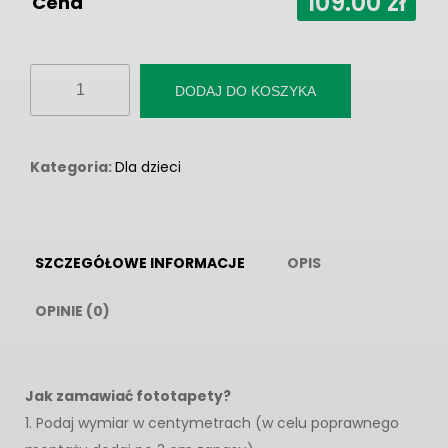
109.00
zł
Cena
ilość
DODAJ DO KOSZYKA
Fototapeta
"Truskaweczki"
Kategoria:
Dla dzieci
SZCZEGÓŁOWE INFORMACJE
OPIS
OPINIE (0)
Jak zamawiać fototapety?
1. Podaj wymiar w centymetrach (w celu poprawnego