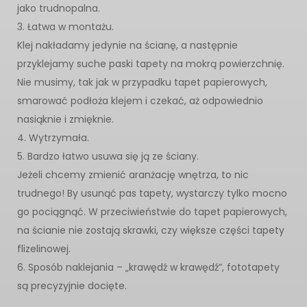
jako trudnopalna.
3. Łatwa w montażu.
Klej nakładamy jedynie na ścianę, a następnie
przyklejamy suche paski tapety na mokrą powierzchnię.
Nie musimy, tak jak w przypadku tapet papierowych,
smarować podłoża klejem i czekać, aż odpowiednio
nasiąknie i zmięknie.
4. Wytrzymała.
5. Bardzo łatwo usuwa się ją ze ściany.
Jeżeli chcemy zmienić aranżację wnętrza, to nic
trudnego! By usunąć pas tapety, wystarczy tylko mocno
go pociągnąć. W przeciwieństwie do tapet papierowych,
na ścianie nie zostają skrawki, czy większe części tapety
flizelinowej.
6. Sposób naklejania – „krawędź w krawędź”, fototapety
są precyzyjnie docięte.