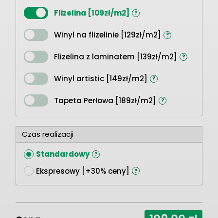
Flizelina [109zł/m2]
?
Winyl na flizelinie [129zł/m2]
?
Flizelina z laminatem [139zł/m2]
?
Winyl artistic [149zł/m2]
?
Tapeta Perłowa [189zł/m2]
?
Czas realizacji
Standardowy
?
Ekspresowy [+30% ceny]
?