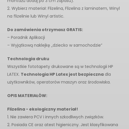
montażu dodaj po 3 cm zapasu).
2. Wybierz materiał: Flizelina, Flizelina z laminatem, Winyl
na flizelinie lub Winyl artistic.
Do zamówienia otrzymasz GRATIS:
– Poradnik Aplikacji
– Wyjątkową naklejkę „dziecko w samochodzie”
Technologia druku
Wszystkie fototapety drukowane są w technologii HP
LATEX.
Technologia HP Latex jest bezpieczna
dla
użytkowników, operatorów maszyn oraz środowiska.
OPIS MATERIAŁÓW:
Flizelina - ekologiczny materiał!
1. Nie zawiera PCV i innych szkodliwych związków.
2. Posiada CE oraz atest higieniczny. Jest klasyfikowana