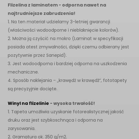
Flizelina z laminatem - odporna nawet na
najtrudniejsze zabrudzenia!
1. Na ten materiał udzielamy 3-letniej gwarancji
(właściwości wodoodporne i nieblaknięcie kolorów).
2. Można ją czyścić na mokro (Laminat w specyfikacji
posiada atest zmywalności, dzięki czemu odbierany jest
pozytywnie przez Sanepid).
3. Jest wodoodporna i bardziej odporna na uszkodzenia
mechaniczne.
4. Sposób naklejania – „krawędź w krawędź”, fototapety
są precyzyjnie docięte.
Winyl na flizelinie
- wysoka trwałość!
1. Tapeta umożliwia uzyskanie fotorealistycznej jakość
druku oraz jest szybkoschnąca i odporna na
zarysowania.
2. Gramatura ok. 350 g/m2.