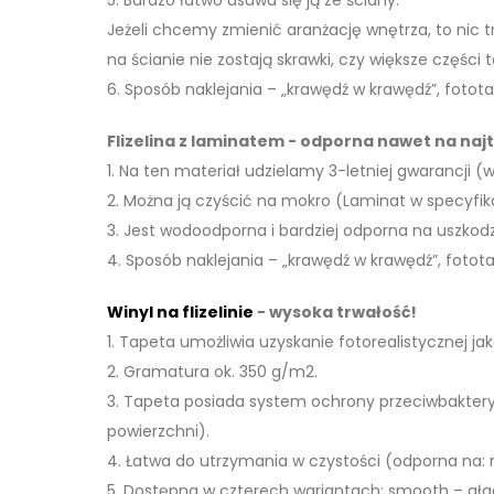
5. Bardzo łatwo usuwa się ją ze ściany.
Jeżeli chcemy zmienić aranżację wnętrza, to nic
na ścianie nie zostają skrawki, czy większe części t
6. Sposób naklejania – „krawędź w krawędź”, fotota
Flizelina z laminatem - odporna nawet na naj
1. Na ten materiał udzielamy 3-letniej gwarancji (
2. Można ją czyścić na mokro (Laminat w specyfik
3. Jest wodoodporna i bardziej odporna na uszko
4. Sposób naklejania – „krawędź w krawędź”, fotot
Winyl na flizelinie
- wysoka trwałość!
1. Tapeta umożliwia uzyskanie fotorealistycznej j
2. Gramatura ok. 350 g/m2.
3. Tapeta posiada system ochrony przeciwbaktery
powierzchni).
4. Łatwa do utrzymania w czystości (odporna na: 
5. Dostępna w czterech wariantach: smooth – gład