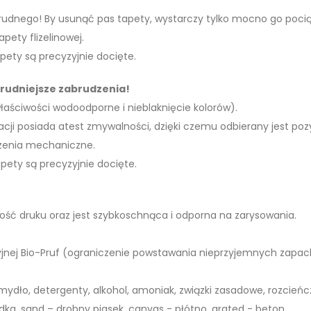
 trudnego! By usunąć pas tapety, wystarczy tylko mocno go poci
apety flizelinowej.
pety są precyzyjnie docięte.
trudniejsze zabrudzenia!
właściwości wodoodporne i nieblaknięcie kolorów).
acji posiada atest zmywalności, dzięki czemu odbierany jest poz
dzenia mechaniczne.
apety są precyzyjnie docięte.
akość druku oraz jest szybkoschnąca i odporna na zarysowania.
jnej Bio-Pruf (ograniczenie powstawania nieprzyjemnych zapac
mydło, detergenty, alkohol, amoniak, związki zasadowe, rozcień
ka, sand – drobny piasek, canvas - płótno, grated - beton.