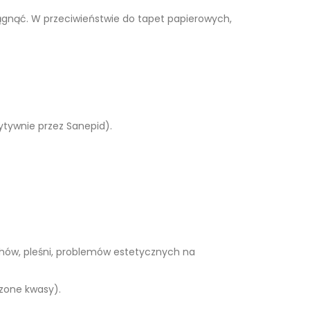
ągnąć. W przeciwieństwie do tapet papierowych,
ytywnie przez Sanepid).
hów, pleśni, problemów estetycznych na
czone kwasy).