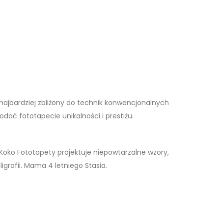
 najbardziej zbliżony do technik konwencjonalnych
dać fototapecie unikalności i prestiżu.
oko Fototapety projektuje niepowtarzalne wzory,
igrafii. Mama 4 letniego Stasia.