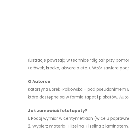
Ilustracje powstają w technice “digital” przy pom
(ołówek, kredka, akwarela etc.). Wzór zawiera podp
O Autorce
Katarzyna Borek-Polkowska – pod pseudonimem Bor
które dostępne są w formie tapet i plakatów. Autork
Jak zamawiać fototapety?
1. Podaj wymiar w centymetrach (w celu poprawn
2. Wybierz materiał: Flizelina, Flizelina z laminatem, 