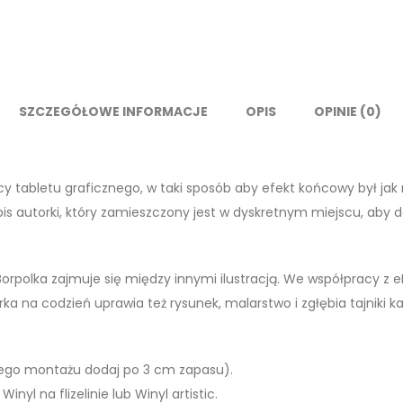
SZCZEGÓŁOWE INFORMACJE
OPIS
OPINIE (0)
ocy tabletu graficznego, w taki sposób aby efekt końcowy był jak
is autorki, który zamieszczony jest w dyskretnym miejscu, aby do
polka zajmuje się między innymi ilustracją. We współpracy z eK
a na codzień uprawia też rysunek, malarstwo i zgłębia tajniki kal
ego montażu dodaj po 3 cm zapasu).
Winyl na flizelinie lub Winyl artistic.