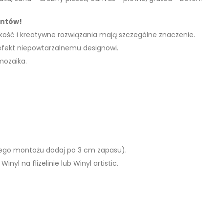
entów!
akość i kreatywne rozwiązania mają szczególne znaczenie.
 efekt niepowtarzalnemu designowi.
mozaika.
ego montażu dodaj po 3 cm zapasu).
Winyl na flizelinie lub Winyl artistic.