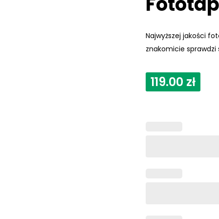
Fotota
Najwyższej jakości f
znakomicie sprawdzi 
119.00
zł