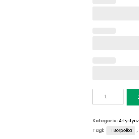
ilość
Fototapeta
"Sawanna"
Kategorie:
Artystyc
Tagi:
Borpolka
,