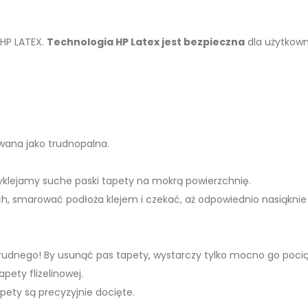
 HP LATEX.
Technologia HP Latex jest bezpieczna
dla użytkown
kowana jako trudnopalna.
zyklejamy suche paski tapety na mokrą powierzchnię.
h, smarować podłoża klejem i czekać, aż odpowiednio nasiąknie 
 trudnego! By usunąć pas tapety, wystarczy tylko mocno go poci
apety flizelinowej.
pety są precyzyjnie docięte.