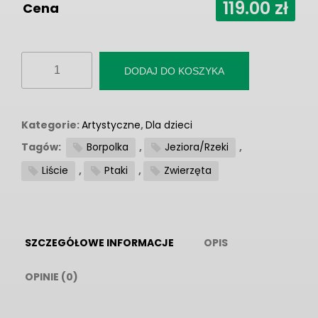
119.00
zł
Cena
ilość
DODAJ DO KOSZYKA
Fototapeta
"Polski
Staw"
Kategorie:
Artystyczne
,
Dla dzieci
Tagów:
Borpolka
,
Jeziora/Rzeki
,
Liście
,
Ptaki
,
Zwierzęta
SZCZEGÓŁOWE INFORMACJE
OPIS
OPINIE (0)