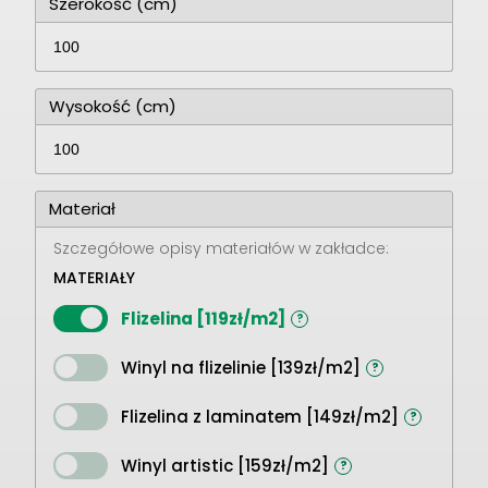
Szerokość (cm)
Wysokość (cm)
Materiał
Szczegółowe opisy materiałów w zakładce:
MATERIAŁY
Flizelina [119zł/m2]
?
Winyl na flizelinie [139zł/m2]
?
Flizelina z laminatem [149zł/m2]
?
Winyl artistic [159zł/m2]
?