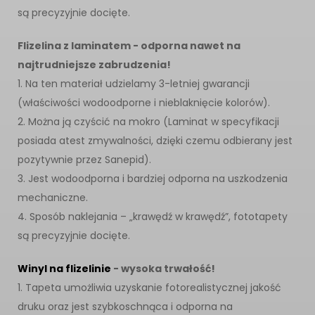
są precyzyjnie docięte.
Flizelina z laminatem - odporna nawet na
najtrudniejsze zabrudzenia!
1. Na ten materiał udzielamy 3-letniej gwarancji
(właściwości wodoodporne i nieblaknięcie kolorów).
2. Można ją czyścić na mokro (Laminat w specyfikacji
posiada atest zmywalności, dzięki czemu odbierany jest
pozytywnie przez Sanepid).
3. Jest wodoodporna i bardziej odporna na uszkodzenia
mechaniczne.
4. Sposób naklejania – „krawędź w krawędź”, fototapety
są precyzyjnie docięte.
Winyl na flizelinie
- wysoka trwałość!
1. Tapeta umożliwia uzyskanie fotorealistycznej jakość
druku oraz jest szybkoschnąca i odporna na