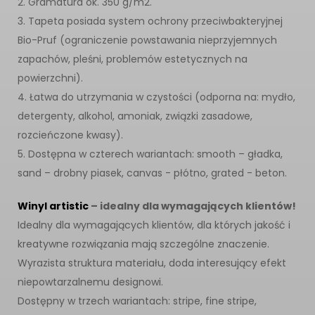
2. Gramatura ok. 350 g/m2.
3. Tapeta posiada system ochrony przeciwbakteryjnej
Bio-Pruf (ograniczenie powstawania nieprzyjemnych
zapachów, pleśni, problemów estetycznych na
powierzchni).
4. Łatwa do utrzymania w czystości (odporna na: mydło,
detergenty, alkohol, amoniak, związki zasadowe,
rozcieńczone kwasy).
5. Dostępna w czterech wariantach: smooth – gładka,
sand – drobny piasek, canvas - płótno, grated - beton.
Winyl artistic
– idealny dla wymagających klientów!
Idealny dla wymagających klientów, dla których jakość i
kreatywne rozwiązania mają szczególne znaczenie.
Wyrazista struktura materiału, doda interesujący efekt
niepowtarzalnemu designowi.
Dostępny w trzech wariantach: stripe, fine stripe,