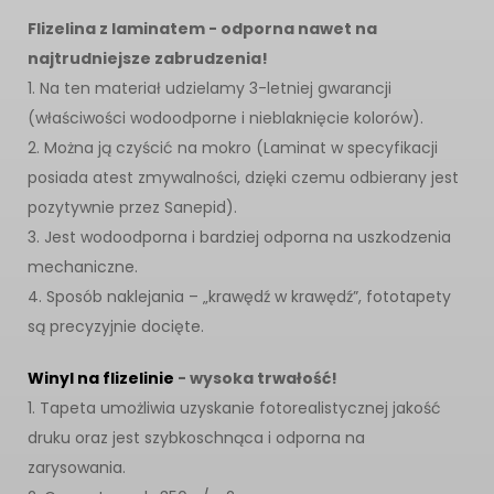
Flizelina z laminatem - odporna nawet na
najtrudniejsze zabrudzenia!
1. Na ten materiał udzielamy 3-letniej gwarancji
(właściwości wodoodporne i nieblaknięcie kolorów).
2. Można ją czyścić na mokro (Laminat w specyfikacji
posiada atest zmywalności, dzięki czemu odbierany jest
pozytywnie przez Sanepid).
3. Jest wodoodporna i bardziej odporna na uszkodzenia
mechaniczne.
4. Sposób naklejania – „krawędź w krawędź”, fototapety
są precyzyjnie docięte.
Winyl na flizelinie
- wysoka trwałość!
1. Tapeta umożliwia uzyskanie fotorealistycznej jakość
druku oraz jest szybkoschnąca i odporna na
zarysowania.