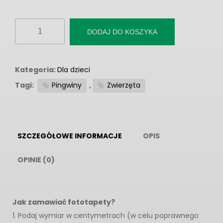
ilość
DODAJ DO KOSZYKA
Fototapeta
"Pikpoczki"
Kategoria:
Dla dzieci
Tagi:
Pingwiny
,
Zwierzęta
SZCZEGÓŁOWE INFORMACJE
OPIS
OPINIE (0)
Jak zamawiać fototapety?
1. Podaj wymiar w centymetrach (w celu poprawnego