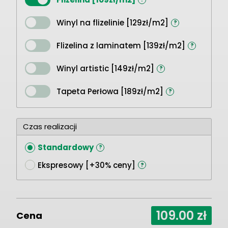
Winyl na flizelinie [129zł/m2]
?
Flizelina z laminatem [139zł/m2]
?
Winyl artistic [149zł/m2]
?
Tapeta Perłowa [189zł/m2]
?
Czas realizacji
Standardowy
?
Ekspresowy [+30% ceny]
?
109.00
zł
Cena