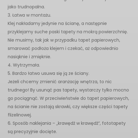
jako trudnopalna.
3. Łatwa w montażu.
Klej nakładamy jedynie na ścianę, a następnie
przyklejamy suche paski tapety na mokrą powierzchnię.
Nie musimy, tak jak w przypadku tapet papierowych,
smarować podłoża klejem i czekać, aż odpowiednio
nasiąknie i zmięknie.
4. Wytrzymała.
5. Bardzo łatwo usuwa się ją ze ściany.
Jeżeli chcemy zmienić aranżację wnętrza, to nic
trudnego! By usunąć pas tapety, wystarczy tylko mocno
go pociągnąć. W przeciwieństwie do tapet papierowych,
na ścianie nie zostają skrawki, czy większe części tapety
flizelinowej.
6. Sposób naklejania – „krawędź w krawędź”, fototapety
są precyzyjnie docięte.