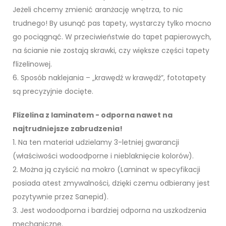
Jeżeli chcemy zmienić aranżację wnętrza, to nic
trudnego! By usunąć pas tapety, wystarczy tylko mocno
go pociągnąć. W przeciwieństwie do tapet papierowych,
na ścianie nie zostają skrawki, czy większe części tapety
flizelinowej.
6. Sposób naklejania – „krawędź w krawędź”, fototapety
są precyzyjnie docięte.
Flizelina z laminatem - odporna nawet na
najtrudniejsze zabrudzenia!
1. Na ten materiał udzielamy 3-letniej gwarancji
(właściwości wodoodporne i nieblaknięcie kolorów).
2. Można ją czyścić na mokro (Laminat w specyfikacji
posiada atest zmywalności, dzięki czemu odbierany jest
pozytywnie przez Sanepid).
3. Jest wodoodporna i bardziej odporna na uszkodzenia
mechaniczne.