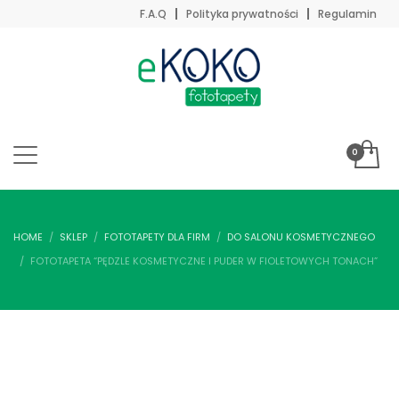
F.A.Q
Polityka prywatności
Regulamin
HOME
SKLEP
FOTOTAPETY DLA FIRM
DO SALONU KOSMETYCZNEGO
FOTOTAPETA “PĘDZLE KOSMETYCZNE I PUDER W FIOLETOWYCH TONACH”