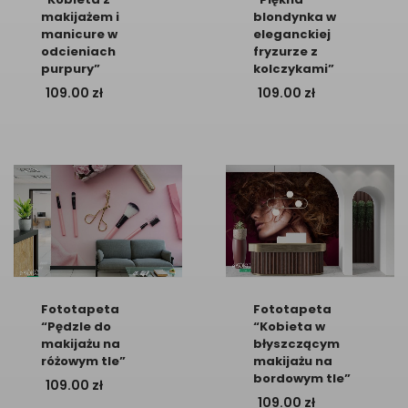
makijażem i
blondynka w
manicure w
eleganckiej
odcieniach
fryzurze z
purpury”
kolczykami”
109.00
zł
109.00
zł
Fototapeta
Fototapeta
“Pędzle do
“Kobieta w
makijażu na
błyszczącym
różowym tle”
makijażu na
bordowym tle”
109.00
zł
109.00
zł