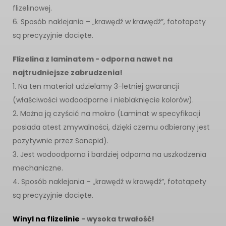
flizelinowej.
6. Sposób naklejania – „krawędź w krawędź”, fototapety
są precyzyjnie docięte.
Flizelina z laminatem - odporna nawet na
najtrudniejsze zabrudzenia!
1. Na ten materiał udzielamy 3-letniej gwarancji
(właściwości wodoodporne i nieblaknięcie kolorów).
2. Można ją czyścić na mokro (Laminat w specyfikacji
posiada atest zmywalności, dzięki czemu odbierany jest
pozytywnie przez Sanepid).
3. Jest wodoodporna i bardziej odporna na uszkodzenia
mechaniczne.
4. Sposób naklejania – „krawędź w krawędź”, fototapety
są precyzyjnie docięte.
Winyl na flizelinie
- wysoka trwałość!