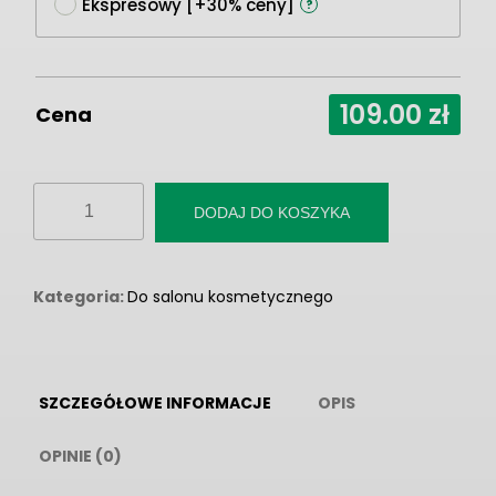
Ekspresowy [+30% ceny]
?
109.00
zł
Cena
ilość
DODAJ DO KOSZYKA
Fototapeta
"Kobieta
z
Kategoria:
Do salonu kosmetycznego
makijażem
i
manicure
SZCZEGÓŁOWE INFORMACJE
OPIS
w
czarnej
OPINIE (0)
kolorystyce"