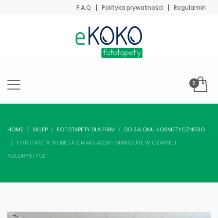
F.A.Q
Polityka prywatności
Regulamin
HOME
SKLEP
FOTOTAPETY DLA FIRM
DO SALONU KOSMETYCZNEGO
FOTOTAPETA “KOBIETA Z MAKIJAŻEM I MANICURE W CZARNEJ
KOLORYSTYCE”