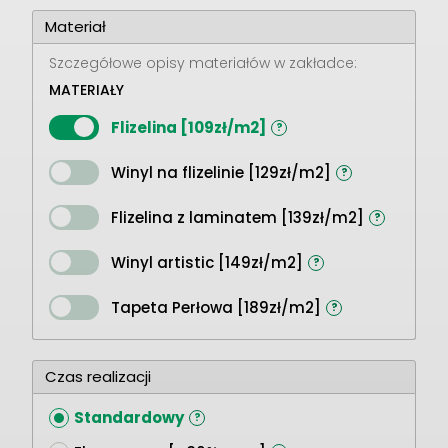
Materiał
Szczegółowe opisy materiałów w zakładce:
MATERIAŁY
Flizelina [109zł/m2]
?
Winyl na flizelinie [129zł/m2]
?
Flizelina z laminatem [139zł/m2]
?
Winyl artistic [149zł/m2]
?
Tapeta Perłowa [189zł/m2]
?
Czas realizacji
Standardowy
?