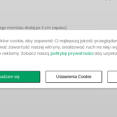
ego montażu dodaj po 3 cm zapasu).
Winyl na flizelinie lub Winyl artistic.
ków cookie, aby zapewnić Ci najlepszą jakość przeglądan
ać zawartość naszej witryny, analizować ruch na niej i w
e reklamy. Zobacz naszą
politykę prywatności
aby uzyska
adzam się
Ustawienia Cookie
 HP LATEX.
Technologia HP Latex jest bezpieczna
dla użytkown