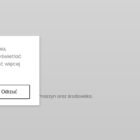
ia,
yświetlać
ć więcej
Odrzuć
ików, operatorów maszyn oraz środowiska.