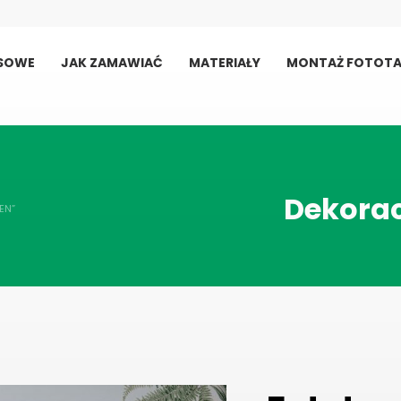
USOWE
JAK ZAMAWIAĆ
MATERIAŁY
MONTAŻ FOTOTA
Dekorac
EN”