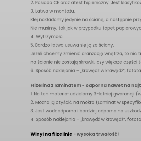
2. Posiada CE oraz atest higieniczny. Jest klasyfi
3. Łatwa w montażu.
Klej nakładamy jedynie na ścianę, a następnie pr
Nie musimy, tak jak w przypadku tapet papierowyc
4. Wytrzymała.
5. Bardzo łatwo usuwa się ją ze ściany.
Jeżeli chcemy zmienić aranżację wnętrza, to nic
na ścianie nie zostają skrawki, czy większe części t
6. Sposób naklejania – „krawędź w krawędź”, fotota
Flizelina z laminatem - odporna nawet na naj
1. Na ten materiał udzielamy 3-letniej gwarancji (
2. Można ją czyścić na mokro (Laminat w specyfik
3. Jest wodoodporna i bardziej odporna na uszko
4. Sposób naklejania – „krawędź w krawędź”, fotot
Winyl na flizelinie
- wysoka trwałość!