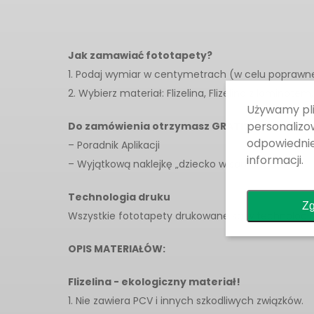
Jak zamawiać fototapety?
1. Podaj wymiar w centymetrach (w celu poprawn
2. Wybierz materiał: Flizelina, Flizelina z laminatem, 
Używamy pli
personalizow
Do zamówienia otrzymasz GRATIS:
odpowiedni
– Poradnik Aplikacji
informacji.
– Wyjątkową naklejkę „dziecko w samochodzie”
Technologia druku
Zg
Wszystkie fototapety drukowane są w technologii
OPIS MATERIAŁÓW:
Flizelina - ekologiczny materiał!
1. Nie zawiera PCV i innych szkodliwych związków.