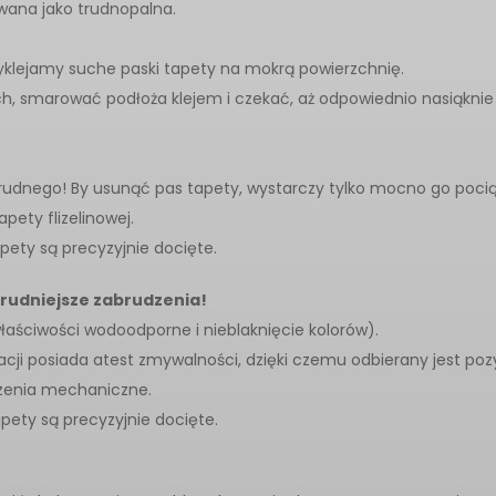
kowana jako trudnopalna.
zyklejamy suche paski tapety na mokrą powierzchnię.
h, smarować podłoża klejem i czekać, aż odpowiednio nasiąknie 
 trudnego! By usunąć pas tapety, wystarczy tylko mocno go poci
apety flizelinowej.
pety są precyzyjnie docięte.
trudniejsze zabrudzenia!
właściwości wodoodporne i nieblaknięcie kolorów).
acji posiada atest zmywalności, dzięki czemu odbierany jest poz
dzenia mechaniczne.
apety są precyzyjnie docięte.