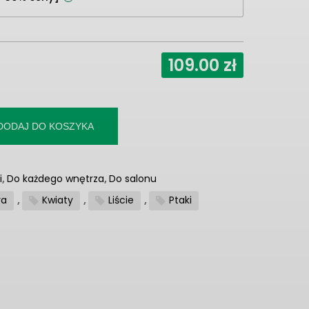
109.00
zł
DODAJ DO KOSZYKA
i
,
Do każdego wnętrza
,
Do salonu
ra
,
Kwiaty
,
Liście
,
Ptaki