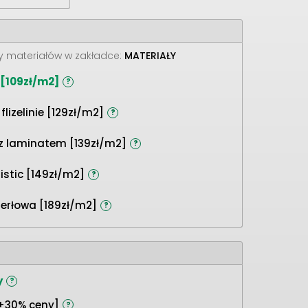
y materiałów w zakładce:
MATERIAŁY
a [109zł/m2]
?
flizelinie [129zł/m2]
?
a z laminatem [139zł/m2]
?
tistic [149zł/m2]
?
erłowa [189zł/m2]
?
y
?
+30% ceny]
?