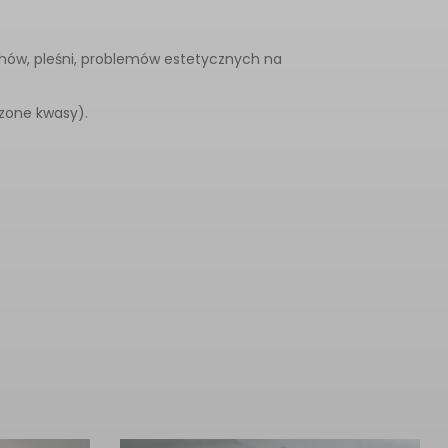
hów, pleśni, problemów estetycznych na
czone kwasy).