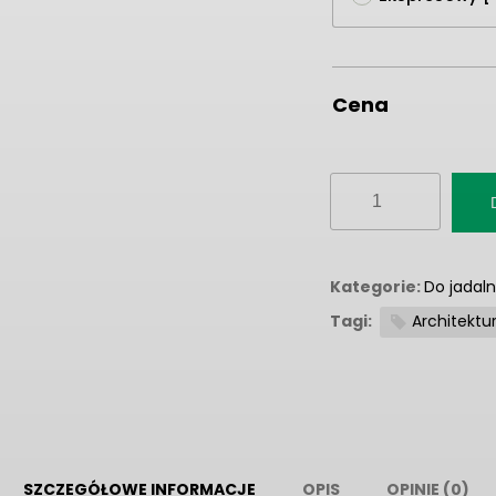
Cena
ilość
Fototapeta
“Palace
Garden”
Kategorie:
Do jadaln
Tagi:
Architektu
SZCZEGÓŁOWE INFORMACJE
OPIS
OPINIE (0)