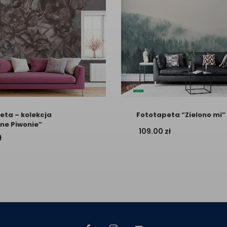
eta – kolekcja
Fototapeta “Zielono mi”
ne Piwonie”
109.00
zł
ł