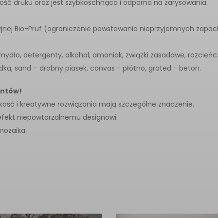
akość druku oraz jest szybkoschnąca i odporna na zarysowania.
jnej Bio-Pruf (ograniczenie powstawania nieprzyjemnych zapac
mydło, detergenty, alkohol, amoniak, związki zasadowe, rozcień
ka, sand – drobny piasek, canvas - płótno, grated - beton.
entów!
akość i kreatywne rozwiązania mają szczególne znaczenie.
 efekt niepowtarzalnemu designowi.
mozaika.