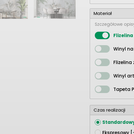
Materiał
Szczegółowe opis
Flizelin
Winyl na 
Flizelin
Winyl ar
Tapeta P
Czas realizacji
Standardow
Ekspresowy [