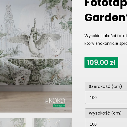
Fototap
Garden
Wysokiej jakości fot
który znakomicie spr
109.00
zł
Szerokość (cm)
Wysokość (cm)