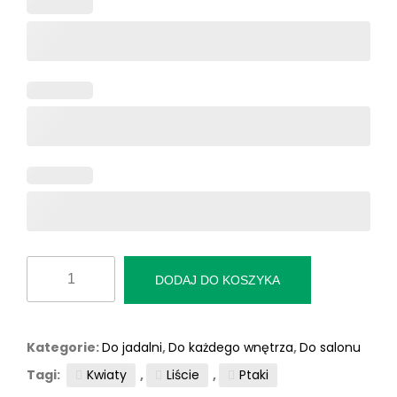
ilość
DODAJ DO KOSZYKA
Fototapeta
"Ptaki
i
Kategorie:
Do jadalni
,
Do każdego wnętrza
,
Do salonu
motyle"
Tagi:
Kwiaty
,
Liście
,
Ptaki