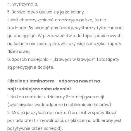
4. Wytrzymała.
5. Bardzo łatwo usuwa się ją ze ściany.
Jeżeli chcemy zmienić aranżację wnętrza, to nic
trudnego! By usunąć pas tapety, wystarczy tylko mocno
go pociągnąć. W przeciwieństwie do tapet papierowych,
na ścianie nie zostają skrawki, czy większe części tapety
flizelinowej.
6. Sposób naklejania – „krawędź w krawędź”, fototapety
są precyzyjnie docięte.
Flizelina z laminatem - odporna nawet na
najtrudniejsze zabrudzenia!
1. Na ten materiał udzielamy 3-letniej gwarancji
(właściwości wodoodporne i nieblaknięcie kolorów).
2. Można ją czyścić na mokro (Laminat w specyfikacji
posiada atest zmywalności, dzięki czemu odbierany jest
pozytywnie przez Sanepid).