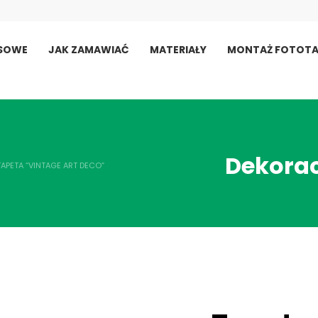
USOWE
JAK ZAMAWIAĆ
MATERIAŁY
MONTAŻ FOTOTA
Dekorac
TAPETA “VINTAGE ART DECO”