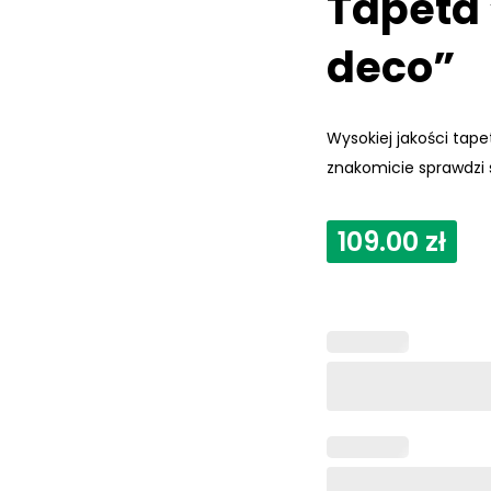
Tapeta 
deco”
Wysokiej jakości tap
znakomicie sprawdzi
109.00
zł