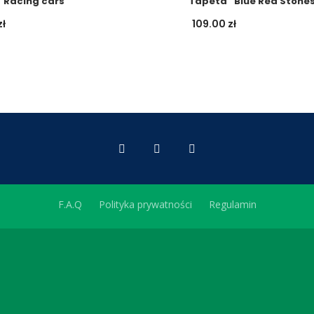
“Racing cars”
Tapeta “Blue Red Stone
zł
109.00
zł
F.A.Q
Polityka prywatności
Regulamin