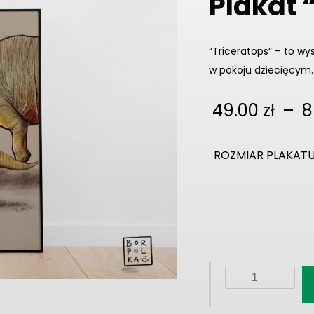
Plakat 
“Triceratops” – to wys
w pokoju dziecięcym.
49.00
zł
–
8
ROZMIAR PLAKAT
ilość
Plakat
"Triceratops"