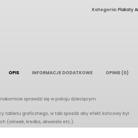
Kategoria:
Plakaty 
OPIS
INFORMACJE DODATKOWE
OPINIE (0)
y znakomicie sprawdzi się w pokoju dziecięcym.
ocy tabletu graficznego, w taki sposób aby efekt końcowy był
ch (ołówek, kredka, akwarela etc.).
st w dyskretnym miejscu, aby dodać grafice unikalności i presti