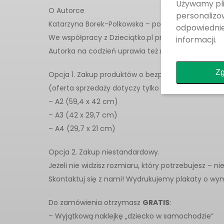
Używamy pli
O Autorce
personalizow
Katarzyna Borek-Polkowska – pod pseudonimem Bor
odpowiedni
We współpracy z Dzieciątko.pl projektuje niepowta
informacji.
Autorka na codzień uprawia też rysunek, malarstwo i
Zg
Opcja 1. Zakup produktów o bezpośrednio określo
(oferta sprzedaży dotyczy tylko plakatu – widoczn
– A2 (59,4 x 42 cm)
– A3 (42 x 29,7 cm)
– A4 (29,7 x 21 cm)
Opcja 2. Zakup niestandardowy.
Jeżeli nie widzisz rozmiaru, który potrzebujesz – ni
Skontaktuj się z nami! Wydrukujemy plakaty o wym
Do zamówienia otrzymasz
GRATIS
:
– Wyjątkową naklejkę „dziecko w samochodzie”