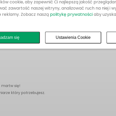
ków cookie, aby zapewnić Ci najlepszą jakość przeglądan
ać zawartość naszej witryny, analizować ruch na niej i w
polka zajmuje się między innymi ilustracją.
e reklamy. Zobacz naszą
politykę prywatności
aby uzyska
rzalne wzory, które dostępne są w formie tapet i plakatów.
 zgłębia tajniki kaligrafii. Mama 4 letniego Stasia.
adzam się
Ustawienia Cookie
nych wymiarach:
a ramka to jedynie element wizualizacji)
e martw się!
iarze który potrzebujesz.