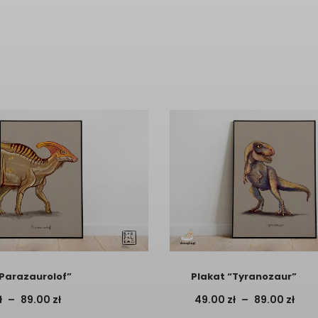
“Parazaurolof”
Plakat “Tyranozaur”
Zakres
Zak
ł
–
89.00
zł
49.00
zł
–
89.00
zł
cen:
cen