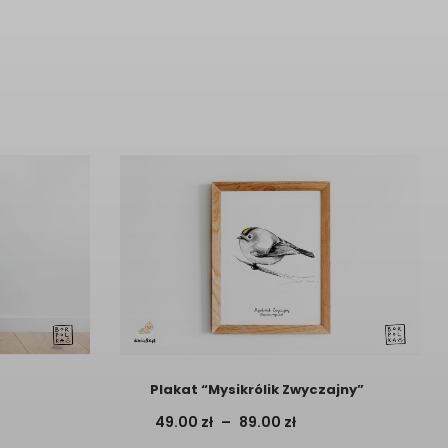
Plakat “Mysikrólik Zwyczajny”
res
Zakres
49.00
zł
–
89.00
zł
:
cen: