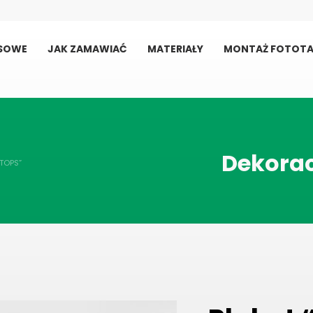
USOWE
JAK ZAMAWIAĆ
MATERIAŁY
MONTAŻ FOTOTA
Dekorac
ATOPS”