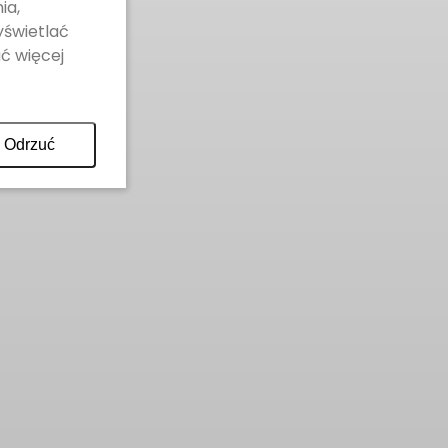
ia,
yświetlać
ć więcej
Odrzuć