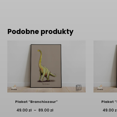
Podobne produkty
Plakat “Branchiozaur”
Plakat 
Zakres
49.00
zł
–
89.00
zł
49.00
z
cen: