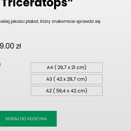
“Triceratops”
okiej jakości plakat, który znakomicie sprawdzi się
Zakres
9.00
zł
cen:
od
U
A4 ( 29,7 x 21 cm)
49.00 zł
do
A3 ( 42 x 29,7 cm)
89.00 zł
A2 ( 59,4 x 42 cm)
DODAJ DO KOSZYKA