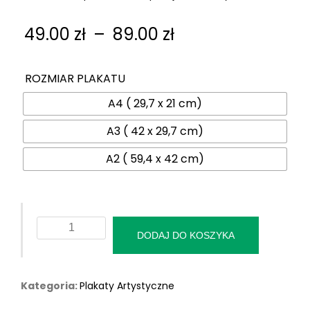
Zakres
49.00
zł
–
89.00
zł
cen:
od
ROZMIAR PLAKATU
49.00 zł
A4 ( 29,7 x 21 cm)
do
89.00 zł
A3 ( 42 x 29,7 cm)
A2 ( 59,4 x 42 cm)
ilość
DODAJ DO KOSZYKA
Plakat
"Mysikrólik
Zwyczajny"
Kategoria:
Plakaty Artystyczne