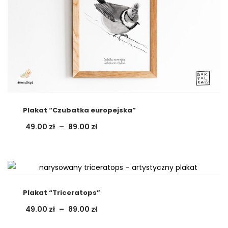
Plakat “Czubatka europejska”
Zakres
49.00
zł
–
89.00
zł
cen:
od
49.00 zł
Ten
do
89.00 zł
produkt
ma
wiele
Plakat “Triceratops”
wariantów.
Zakres
49.00
zł
–
89.00
zł
cen:
Opcje
od