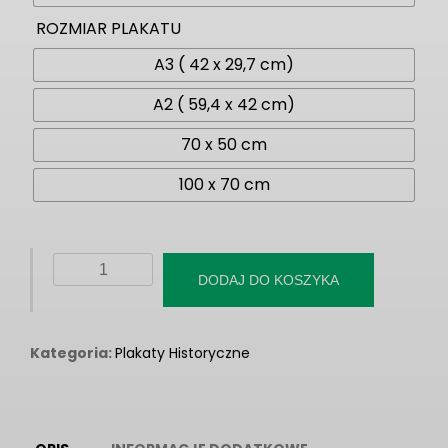
ROZMIAR PLAKATU
A3 ( 42 x 29,7 cm)
A2 ( 59,4 x 42 cm)
70 x 50 cm
100 x 70 cm
ilość
DODAJ DO KOSZYKA
Plakat
“Herby
ziem
Kategoria:
Plakaty Historyczne
dawnej
Polski”