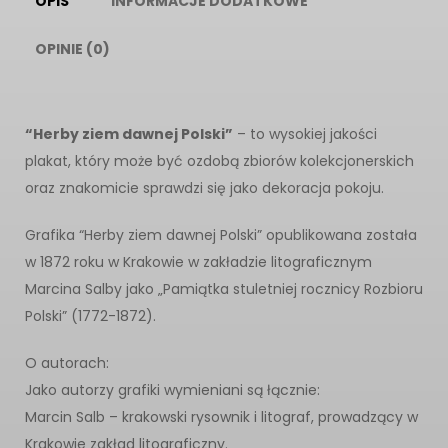
OPIS
INFORMACJE DODATKOWE
OPINIE (0)
“Herby ziem dawnej Polski”
– to wysokiej jakości
plakat, który może być ozdobą zbiorów kolekcjonerskich
oraz znakomicie sprawdzi się jako dekoracja pokoju.
Grafika “Herby ziem dawnej Polski” opublikowana została
w 1872 roku w Krakowie w zakładzie litograficznym
Marcina Salby jako „Pamiątka stuletniej rocznicy Rozbioru
Polski” (1772-1872).
O autorach:
Jako autorzy grafiki wymieniani są łącznie:
Marcin Salb – krakowski rysownik i litograf, prowadzący w
Krakowie zakład litograficzny.