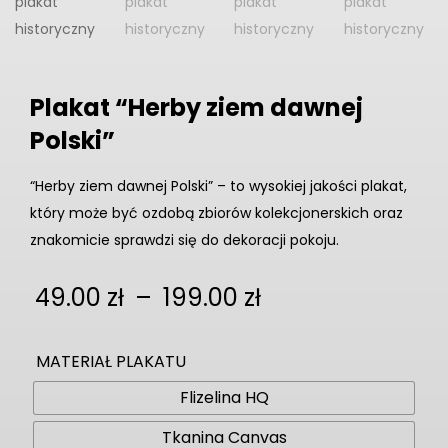
Plakat “Herby ziem dawnej
Polski”
“Herby ziem dawnej Polski” – to wysokiej jakości plakat,
który może być ozdobą zbiorów kolekcjonerskich oraz
znakomicie sprawdzi się do dekoracji pokoju.
Zakres
49.00
zł
–
199.00
zł
cen:
od
MATERIAŁ PLAKATU
49.00 zł
Flizelina HQ
do
199.00 zł
Tkanina Canvas