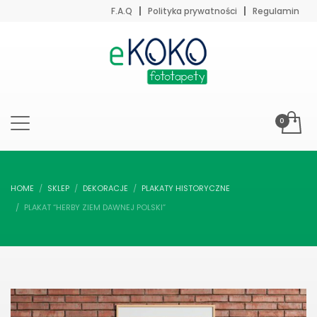
F.A.Q
Polityka prywatności
Regulamin
HOME
SKLEP
DEKORACJE
PLAKATY HISTORYCZNE
PLAKAT “HERBY ZIEM DAWNEJ POLSKI”