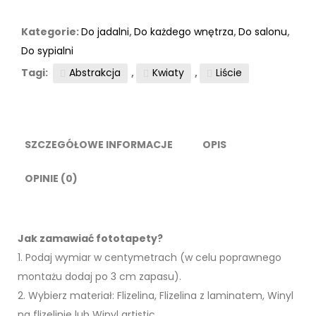
“Złota
Laguna”
Kategorie:
Do jadalni
,
Do każdego wnętrza
,
Do salonu
,
Do sypialni
Tagi:
Abstrakcja
,
Kwiaty
,
Liście
SZCZEGÓŁOWE INFORMACJE
OPIS
OPINIE (0)
Jak zamawiać fototapety?
1. Podaj wymiar w centymetrach (w celu poprawnego
montażu dodaj po 3 cm zapasu).
2. Wybierz materiał: Flizelina, Flizelina z laminatem, Winyl
na flizelinie lub Winyl artistic.