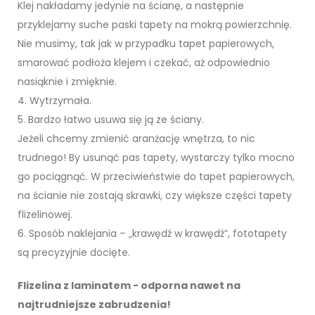
Klej nakładamy jedynie na ścianę, a następnie
przyklejamy suche paski tapety na mokrą powierzchnię.
Nie musimy, tak jak w przypadku tapet papierowych,
smarować podłoża klejem i czekać, aż odpowiednio
nasiąknie i zmięknie.
4. Wytrzymała.
5. Bardzo łatwo usuwa się ją ze ściany.
Jeżeli chcemy zmienić aranżację wnętrza, to nic
trudnego! By usunąć pas tapety, wystarczy tylko mocno
go pociągnąć. W przeciwieństwie do tapet papierowych,
na ścianie nie zostają skrawki, czy większe części tapety
flizelinowej.
6. Sposób naklejania – „krawędź w krawędź”, fototapety
są precyzyjnie docięte.
Flizelina z laminatem - odporna nawet na
najtrudniejsze zabrudzenia!