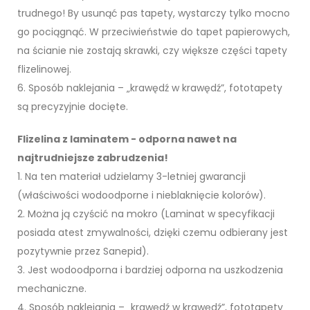
trudnego! By usunąć pas tapety, wystarczy tylko mocno
go pociągnąć. W przeciwieństwie do tapet papierowych,
na ścianie nie zostają skrawki, czy większe części tapety
flizelinowej.
6. Sposób naklejania – „krawędź w krawędź”, fototapety
są precyzyjnie docięte.
Flizelina z laminatem - odporna nawet na
najtrudniejsze zabrudzenia!
1. Na ten materiał udzielamy 3-letniej gwarancji
(właściwości wodoodporne i nieblaknięcie kolorów).
2. Można ją czyścić na mokro (Laminat w specyfikacji
posiada atest zmywalności, dzięki czemu odbierany jest
pozytywnie przez Sanepid).
3. Jest wodoodporna i bardziej odporna na uszkodzenia
mechaniczne.
4. Sposób naklejania – „krawędź w krawędź”, fototapety