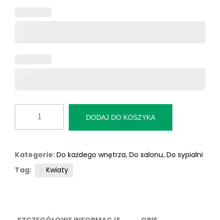
ilość
DODAJ DO KOSZYKA
Fototapeta
“Świetliste
róże”
Kategorie:
Do każdego wnętrza
,
Do salonu
,
Do sypialni
Tag:
Kwiaty
SZCZEGÓŁOWE INFORMACJE
OPIS