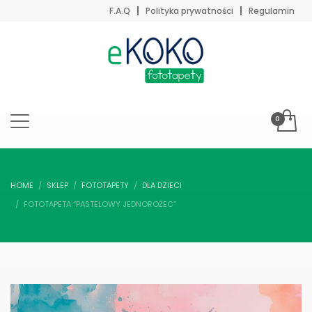
F.A.Q
Polityka prywatności
Regulamin
HOME
SKLEP
FOTOTAPETY
DLA DZIECI
FOTOTAPETA “PASTELOWY JEDNOROŻEC”