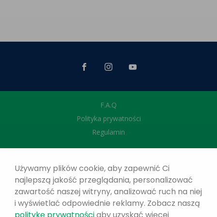
F.A.Q
Polityka prywatności
Regulamin
Używamy plików cookie, aby zapewnić Ci
najlepszą jakość przeglądania, personalizować
zawartość naszej witryny, analizować ruch na niej
i wyświetlać odpowiednie reklamy. Zobacz naszą
politykę prywatności
aby uzyskać więcej