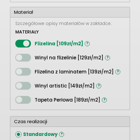
Materiał
Szczegółowe opisy materiałów w zakładce:
MATERIAŁY
Flizelina [109zł/m2]
?
Winyl na flizelinie [129zł/m2]
?
Flizelina z laminatem [139zł/m2]
?
Winyl artistic [149zł/m2]
?
Tapeta Perłowa [189zł/m2]
?
Czas realizacji
Standardowy
?