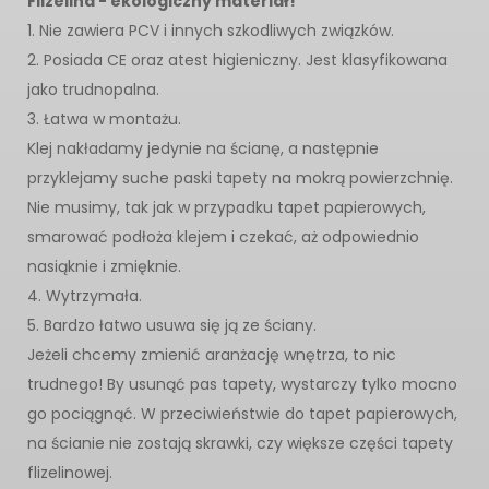
Flizelina - ekologiczny materiał!
1. Nie zawiera PCV i innych szkodliwych związków.
2. Posiada CE oraz atest higieniczny. Jest klasyfikowana
jako trudnopalna.
3. Łatwa w montażu.
Klej nakładamy jedynie na ścianę, a następnie
przyklejamy suche paski tapety na mokrą powierzchnię.
Nie musimy, tak jak w przypadku tapet papierowych,
smarować podłoża klejem i czekać, aż odpowiednio
nasiąknie i zmięknie.
4. Wytrzymała.
5. Bardzo łatwo usuwa się ją ze ściany.
Jeżeli chcemy zmienić aranżację wnętrza, to nic
trudnego! By usunąć pas tapety, wystarczy tylko mocno
go pociągnąć. W przeciwieństwie do tapet papierowych,
na ścianie nie zostają skrawki, czy większe części tapety
flizelinowej.