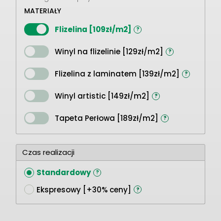
MATERIAŁY
Flizelina [109zł/m2]
?
Winyl na flizelinie [129zł/m2]
?
Flizelina z laminatem [139zł/m2]
?
Winyl artistic [149zł/m2]
?
Tapeta Perłowa [189zł/m2]
?
Czas realizacji
Standardowy
?
Ekspresowy [+30% ceny]
?