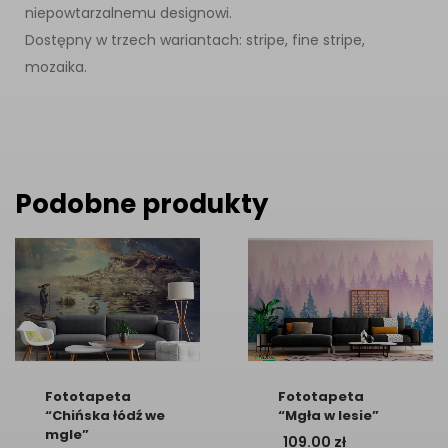
niepowtarzalnemu designowi.
Dostępny w trzech wariantach: stripe, fine stripe,
mozaika.
Podobne produkty
Fototapeta
Fototapeta
“Chińska łódź we
“Mgła w lesie”
mgle”
109.00
zł