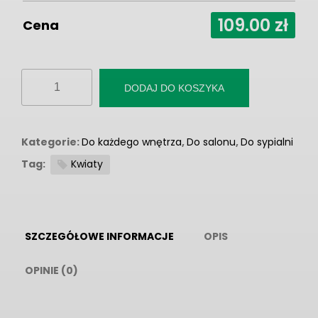
109.00
zł
Cena
ilość
DODAJ DO KOSZYKA
Fototapeta
“Eleganckie
piwonie”
Kategorie:
Do każdego wnętrza
,
Do salonu
,
Do sypialni
Tag:
Kwiaty
SZCZEGÓŁOWE INFORMACJE
OPIS
OPINIE (0)