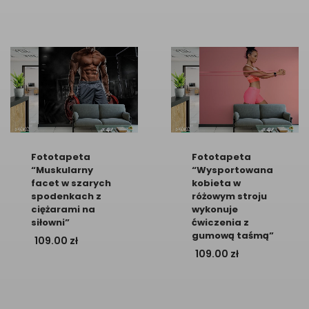
Fototapeta
Fototapeta
“Muskularny
“Wysportowana
facet w szarych
kobieta w
spodenkach z
różowym stroju
ciężarami na
wykonuje
siłowni”
ćwiczenia z
gumową taśmą”
109.00
zł
109.00
zł