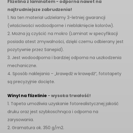
Flizelina z laminatem - odporna nawet na
najtrudniejsze zabrudzenia!
1. Na ten materiał udzielamy 3-letniej gwarancji
(właściwości wodoodporne i nieblaknięcie kolorów).
2. Można ją czyścić na mokro (Laminat w specyfikacji
posiada atest zmywalności, dzięki czemu odbierany jest
pozytywnie przez Sanepid).
3. Jest wodoodporna i bardziej odporna na uszkodzenia
mechaniczne.
4. Sposób naklejania – „krawędź w krawędź”, fototapety
są precyzyjnie docięte.
Winyl na flizelinie
- wysoka trwałość!
1. Tapeta umożliwia uzyskanie fotorealistycznej jakość
druku oraz jest szybkoschnąca i odporna na
zarysowania.
2. Gramatura ok. 350 g/m2.