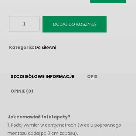
ilość
DODAJ DO KOSZYKA
Fototapeta
"Atletyczna
para
Kategoria:
Do siłowni
z
hantlami
na
SZCZEGÓŁOWE INFORMACJE
OPIS
czarnym
tle"
OPINIE (0)
Jak zamawiać fototapety?
1. Podaj wymiar w centymetrach (w celu poprawnego
montażu dodaj po 3 cm zapasu).