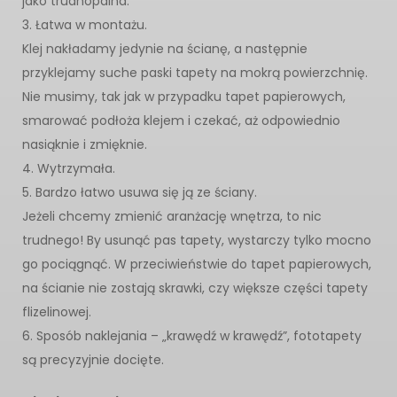
jako trudnopalna.
3. Łatwa w montażu.
Klej nakładamy jedynie na ścianę, a następnie
przyklejamy suche paski tapety na mokrą powierzchnię.
Nie musimy, tak jak w przypadku tapet papierowych,
smarować podłoża klejem i czekać, aż odpowiednio
nasiąknie i zmięknie.
4. Wytrzymała.
5. Bardzo łatwo usuwa się ją ze ściany.
Jeżeli chcemy zmienić aranżację wnętrza, to nic
trudnego! By usunąć pas tapety, wystarczy tylko mocno
go pociągnąć. W przeciwieństwie do tapet papierowych,
na ścianie nie zostają skrawki, czy większe części tapety
flizelinowej.
6. Sposób naklejania – „krawędź w krawędź”, fototapety
są precyzyjnie docięte.