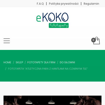
F.A.Q
Polityka prywatności
Regulamin
HOME
SKLEP
FOTOTAPETY DLA FIRM
DO SIŁOWNI
FOTOTAPETA “ATLETYCZNA PARA Z HANTLAMI NA CZARNYM TLE”