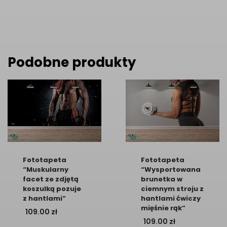
Podobne produkty
Fototapeta
Fototapeta
“Muskularny
“Wysportowana
facet ze zdjętą
brunetka w
koszulką pozuje
ciemnym stroju z
z hantlami”
hantlami ćwiczy
mięśnie rąk”
109.00
zł
109.00
zł