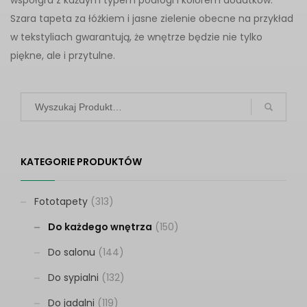
współgra z każdym typem podłogi i kolorem dodatków.
Szara tapeta za łóżkiem i jasne zielenie obecne na przykład
w tekstyliach gwarantują, że wnętrze będzie nie tylko
piękne, ale i przytulne.
KATEGORIE PRODUKTÓW
Fototapety
(313)
Do każdego wnętrza
(150)
Do salonu
(144)
Do sypialni
(132)
Do jadalni
(119)