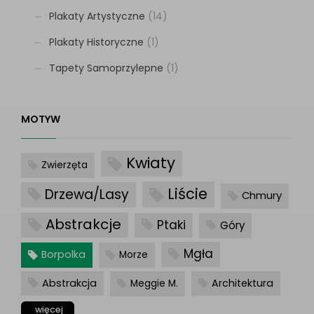
Plakaty Artystyczne
(14)
Plakaty Historyczne
(1)
Tapety Samoprzylepne
(1)
MOTYW
Kwiaty
Zwierzęta
Liście
Drzewa/Lasy
Chmury
Abstrakcje
Ptaki
Góry
Mgła
Borpolka
Morze
Abstrakcja
Architektura
Meggie M.
więcej