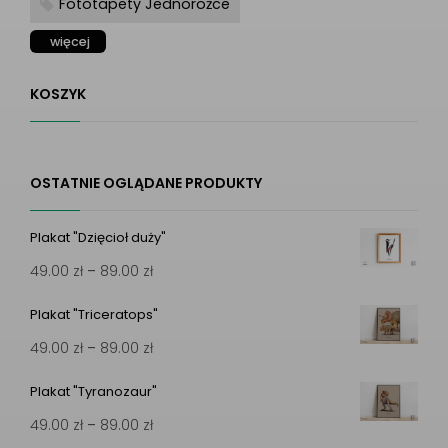
Fototapety Jednorożce
więcej
KOSZYK
OSTATNIE OGLĄDANE PRODUKTY
Plakat "Dzięcioł duży"
Zakres
49.00
zł
–
89.00
zł
cen:
Plakat "Triceratops"
od
Zakres
49.00
zł
–
89.00
zł
49.00 zł
cen:
do
Plakat "Tyranozaur"
od
89.00 zł
Zakres
49.00
zł
–
89.00
zł
49.00 zł